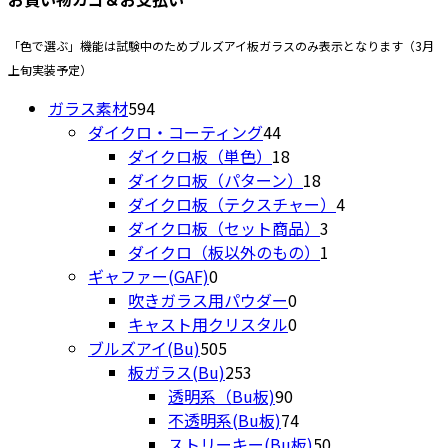
商
で
品
き
「色で選ぶ」機能は試験中のためブルズアイ板ガラスのみ表示となります（3月
ペ
ま
上旬実装予定）
ー
す
594
ジ
ガラス素材
594
個
44
か
ダイクロ・コーティング
44
の
個
18
ら
ダイクロ板（単色）
18
商
の
個
18
選
ダイクロ板（パターン）
18
品
商
の
個
4
択
ダイクロ板（テクスチャー）
4
品
商
の
3
個
で
ダイクロ板（セット商品）
3
品
商
個
1
の
き
ダイクロ（板以外のもの）
1
0
品
の
個
商
ま
ギャファー(GAF)
0
個
0
商
の
品
す
吹きガラス用パウダー
0
の
個
0
品
商
キャスト用クリスタル
0
商
505
の
個
品
ブルズアイ(Bu)
505
品
個
253
商
の
板ガラス(Bu)
253
の
個
90
品
商
透明系（Bu板)
90
商
の
個
品
74
不透明系(Bu板)
74
品
商
の
個
50
ストリーキー(Bu板)
50