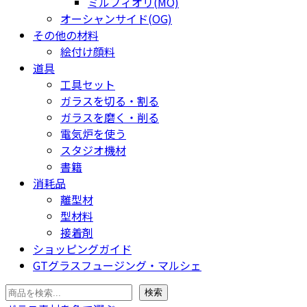
ミルフィオリ(MO)
オーシャンサイド(OG)
その他の材料
絵付け顔料
道具
工具セット
ガラスを切る・割る
ガラスを磨く・削る
電気炉を使う
スタジオ機材
書籍
消耗品
離型材
型材料
接着剤
ショッピングガイド
GTグラスフュージング・マルシェ
検
検索