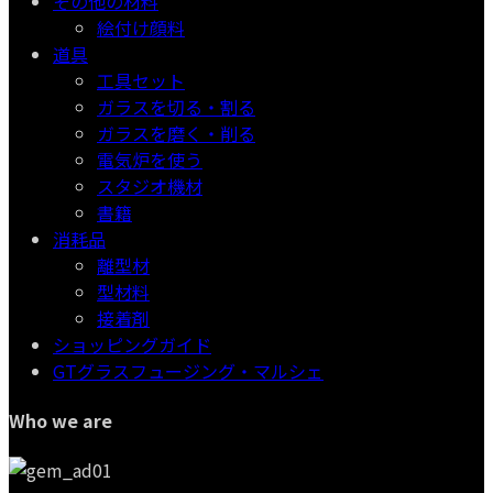
その他の材料
絵付け顔料
道具
工具セット
ガラスを切る・割る
ガラスを磨く・削る
電気炉を使う
スタジオ機材
書籍
消耗品
離型材
型材料
接着剤
ショッピングガイド
GTグラスフュージング・マルシェ
Who we are