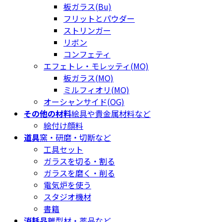
板ガラス(Bu)
フリットとパウダー
ストリンガー
リボン
コンフェティ
エフェトレ・モレッティ(MO)
板ガラス(MO)
ミルフィオリ(MO)
オーシャンサイド(OG)
その他の材料
絵具や貴金属材料など
絵付け顔料
道具
窯・研磨・切断など
工具セット
ガラスを切る・割る
ガラスを磨く・削る
電気炉を使う
スタジオ機材
書籍
消耗品
離型材・薬品など