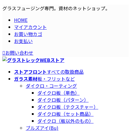
コ
ナ
グラスフュージング専門。資材のネットショップ。
ン
ビ
HOME
テ
ゲ
マイアカウント
ン
ー
お買い物カゴ
ツ
シ
お支払い
へ
ョ
ス
ン
お問い合わせ
キ
に
ッ
移
プ
動
ストアフロント
すべての取扱商品
ガラス素材
板・フリットなど
ダイクロ・コーティング
ダイクロ板（単色）
ダイクロ板（パターン）
ダイクロ板（テクスチャー）
ダイクロ板（セット商品）
ダイクロ（板以外のもの）
ブルズアイ(Bu)