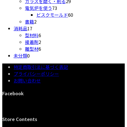
商
の
品
個
29
ガラスを磨く・削る
29
品
商
73
の
個
電気炉を使う
73
品
個
商
の
60
ビスクモールド
60
2
の
品
商
個
書籍
2
17
個
商
品
の
消耗品
17
個
の
6
品
商
型材料
6
の
商
個
2
品
接着剤
2
商
品
の
個
6
離型材
6
0
品
商
の
個
未分類
0
個
品
商
の
特定商取引法に基づく表記
の
品
商
プライバシーポリシー
商
品
お問い合わせ
品
Facebook
Store Contents