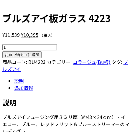
ブルズアイ板ガラス 4223
元
現
¥
11,539
¥
10,395
（税込）
の
在
ブ
価
の
ル
格
価
お買い物カゴに追加
ズ
商品コード:
BU4223
カテゴリー:
コラージュ(Bu板)
タグ:
ブ
は
格
ア
ルズアイ
¥11,539
は
イ
で
¥10,395
説明
板
し
で
追加情報
ガ
た。
す。
ラ
説明
ス
4223
ブルズアイフュージング用３ミリ厚（約43ｘ24ｃｍ）・イ
個
エロー、ブルー、レッドフリット＆ブルーストリーマーのマ
ルディグラ