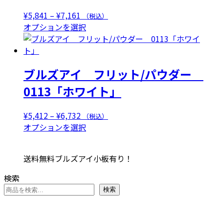
ン
数
が
価
¥
5,841
–
¥
7,161
（税込）
の
あ
格
こ
オプションを選択
バ
り
帯:
の
リ
ま
¥5,841
商
エ
す。
–
品
ー
オ
ブルズアイ フリット/パウダー
¥7,161
に
シ
プ
は
0113「ホワイト」
ョ
シ
複
ン
ョ
数
が
価
¥
5,412
–
¥
6,732
（税込）
ン
の
あ
格
こ
オプションを選択
は
バ
り
帯:
の
商
リ
ま
¥5,412
商
品
エ
送料無料ブルズアイ小板有り！
す。
–
品
ペ
ー
オ
¥6,732
に
ー
検索
シ
プ
は
ジ
ョ
検索
シ
複
か
ン
ョ
数
ら
が
ン