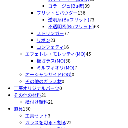
品
商
の
39
個
コラージュ(Bu板)
39
品
商
136
個
の
フリットとパウダー
136
品
個
の
商
73
透明系(Buフリット)
73
の
商
品
個
63
不透明系(Buフリット)
63
77
商
品
の
個
ストリンガー
77
23
個
品
商
の
リボン
23
個
16
の
品
商
コンフェティ
16
の
個
商
45
品
エフェトレ・モレッティ(MO)
45
商
の
品
38
個
板ガラス(MO)
38
品
商
個
7
の
ミルフィオリ(MO)
7
品
の
0
個
商
オーシャンサイド(OG)
0
0
商
個
の
品
その他のガラス材
0
0
個
品
の
商
工房オリジナルパーツ
0
21
個
の
商
品
その他の材料
21
個
21
の
商
品
絵付け顔料
21
130
の
個
商
品
道具
130
個
商
3
の
品
工具セット
3
の
品
個
商
22
ガラスを切る・割る
22