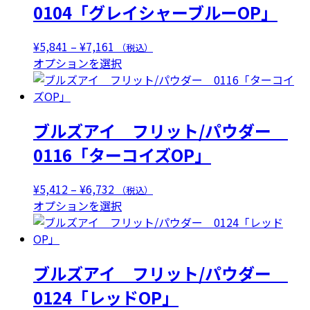
0104「グレイシャーブルーOP」
価
¥
5,841
–
¥
7,161
（税込）
格
こ
オプションを選択
帯:
の
¥5,841
商
–
品
ブルズアイ フリット/パウダー
¥7,161
に
は
0116「ターコイズOP」
複
数
価
¥
5,412
–
¥
6,732
（税込）
の
格
こ
オプションを選択
バ
帯:
の
リ
¥5,412
商
エ
–
品
ー
ブルズアイ フリット/パウダー
¥6,732
に
シ
は
0124「レッドOP」
ョ
複