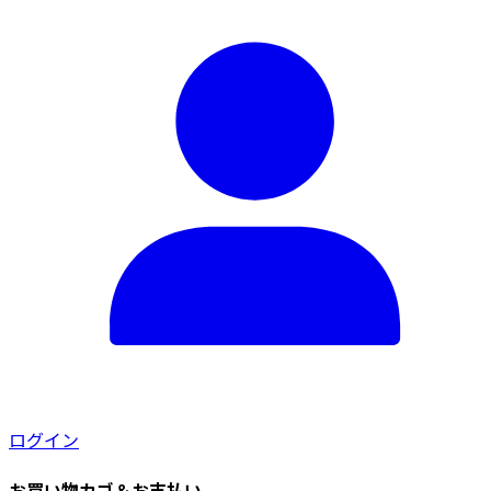
の
選
あ
は
バ
択
り
商
リ
で
ま
品
エ
き
す。
ペ
ー
ま
オ
ー
シ
す
プ
ジ
ョ
シ
か
ン
ョ
ら
が
ン
選
あ
は
択
り
商
で
ま
品
き
す。
ペ
ま
オ
ー
す
プ
ジ
シ
か
ョ
ら
ログイン
ン
選
は
択
お買い物カゴ＆お支払い