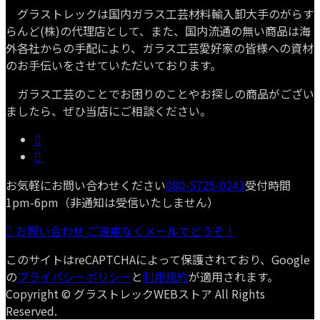
グラストレックは国内ガラス工芸材料輸入卸大手のがらす
らんど(株)の代理店として、また、国内流通の無い商品は海
外各社からの手配により、ガラス工芸愛好家の皆様への資材
のお手伝いをさせていただいております。
ガラス工芸のことでお困りのことやお探しの商品がござい
ましたら、ぜひ当店にご相談ください。
お気軽にお問い合わせください
080-5725-0243
受付時間
1pm-6pm（非通知は受信いたしません）
お問い合わせ
ご遠慮なくメールでどうぞ！
このサイトはreCAPTCHAによって保護されており、Google
の
プライバシーポリシー
と
利用規約
が適用されます。
Copyright © グラストレックWEBストア All Rights
Reserved.