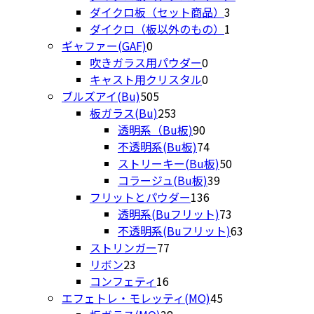
品
商
の
3
個
ダイクロ板（セット商品）
3
品
商
個
1
の
ダイクロ（板以外のもの）
1
0
品
の
個
商
ギャファー(GAF)
0
個
0
商
の
品
吹きガラス用パウダー
0
の
個
0
品
商
キャスト用クリスタル
0
商
505
の
個
品
ブルズアイ(Bu)
505
品
個
253
商
の
板ガラス(Bu)
253
の
個
90
品
商
透明系（Bu板)
90
商
の
個
品
74
不透明系(Bu板)
74
品
商
の
個
50
ストリーキー(Bu板)
50
品
商
の
39
個
コラージュ(Bu板)
39
品
商
136
個
の
フリットとパウダー
136
品
個
の
商
73
透明系(Buフリット)
73
の
商
品
個
63
不透明系(Buフリット)
63
77
商
品
の
個
ストリンガー
77
23
個
品
商
の
リボン
23
個
16
の
品
商
コンフェティ
16
の
個
商
45
品
エフェトレ・モレッティ(MO)
45
商
の
品
38
個