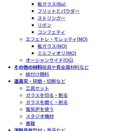
板ガラス(Bu)
フリットとパウダー
ストリンガー
リボン
コンフェティ
エフェトレ・モレッティ(MO)
板ガラス(MO)
ミルフィオリ(MO)
オーシャンサイド(OG)
その他の材料
絵具や貴金属材料など
絵付け顔料
道具
窯・研磨・切断など
工具セット
ガラスを切る・割る
ガラスを磨く・削る
電気炉を使う
スタジオ機材
書籍
消耗品
離型材・薬品など