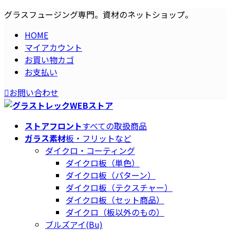
コ
ナ
グラスフュージング専門。資材のネットショップ。
ン
ビ
HOME
テ
ゲ
マイアカウント
ン
ー
お買い物カゴ
ツ
シ
お支払い
へ
ョ
ス
ン
お問い合わせ
キ
に
ッ
移
プ
動
ストアフロント
すべての取扱商品
ガラス素材
板・フリットなど
ダイクロ・コーティング
ダイクロ板（単色）
ダイクロ板（パターン）
ダイクロ板（テクスチャー）
ダイクロ板（セット商品）
ダイクロ（板以外のもの）
ブルズアイ(Bu)