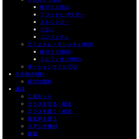
板ガラス(Bu)
フリットとパウダー
ストリンガー
リボン
コンフェティ
エフェトレ・モレッティ(MO)
板ガラス(MO)
ミルフィオリ(MO)
オーシャンサイド(OG)
その他の材料
絵付け顔料
道具
工具セット
ガラスを切る・割る
ガラスを磨く・削る
電気炉を使う
スタジオ機材
書籍