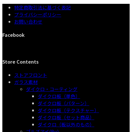
個
品
商
の
特定商取引法に基づく表記
の
品
商
プライバシーポリシー
商
品
お問い合わせ
品
Facebook
Store Contents
ストアフロント
ガラス素材
ダイクロ・コーティング
ダイクロ板（単色）
ダイクロ板（パターン）
ダイクロ板（テクスチャー）
ダイクロ板（セット商品）
ダイクロ（板以外のもの）
ブルズアイ(Bu)