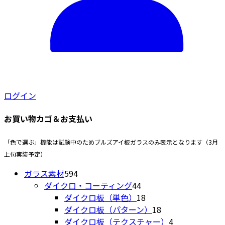
ログイン
お買い物カゴ＆お支払い
「色で選ぶ」機能は試験中のためブルズアイ板ガラスのみ表示となります（3月
上旬実装予定）
594
ガラス素材
594
個
44
ダイクロ・コーティング
44
の
個
18
ダイクロ板（単色）
18
商
の
個
18
ダイクロ板（パターン）
18
品
商
の
個
4
ダイクロ板（テクスチャー）
4