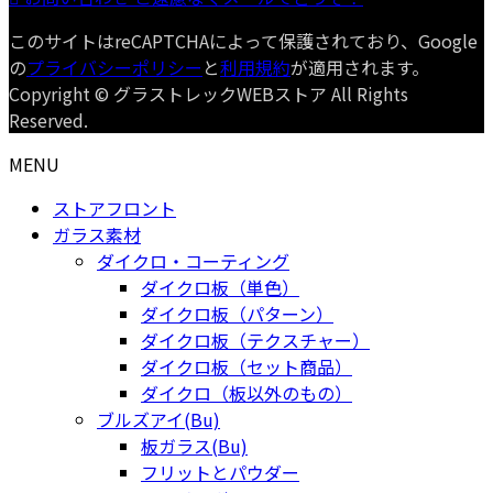
このサイトはreCAPTCHAによって保護されており、Google
の
プライバシーポリシー
と
利用規約
が適用されます。
Copyright © グラストレックWEBストア All Rights
Reserved.
MENU
ストアフロント
ガラス素材
ダイクロ・コーティング
ダイクロ板（単色）
ダイクロ板（パターン）
ダイクロ板（テクスチャー）
ダイクロ板（セット商品）
ダイクロ（板以外のもの）
ブルズアイ(Bu)
板ガラス(Bu)
フリットとパウダー