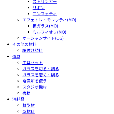
ストリンガー
リボン
コンフェティ
エフェトレ・モレッティ(MO)
板ガラス(MO)
ミルフィオリ(MO)
オーシャンサイド(OG)
その他の材料
絵付け顔料
道具
工具セット
ガラスを切る・割る
ガラスを磨く・削る
電気炉を使う
スタジオ機材
書籍
消耗品
離型材
型材料