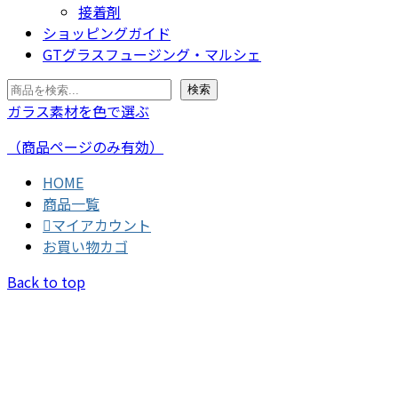
接着剤
ショッピングガイド
GTグラスフュージング・マルシェ
検
検索
索
ガラス素材を色で選ぶ
（商品ページのみ有効）
HOME
商品一覧
マイアカウント
お買い物カゴ
Back to top