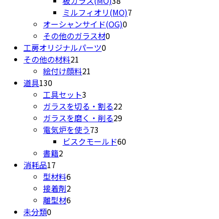
板ガラス(MO)
38
品
商
個
7
の
ミルフィオリ(MO)
7
品
の
0
個
商
オーシャンサイド(OG)
0
0
商
個
の
品
その他のガラス材
0
0
個
品
の
商
工房オリジナルパーツ
0
21
個
の
商
品
その他の材料
21
個
21
の
商
品
絵付け顔料
21
130
の
個
商
品
道具
130
個
商
3
の
品
工具セット
3
の
品
個
商
22
ガラスを切る・割る
22
商
の
品
個
29
ガラスを磨く・削る
29
品
商
73
の
個
電気炉を使う
73
品
個
商
の
60
ビスクモールド
60
2
の
品
商
個
書籍
2
17
個
商
品
の
消耗品
17
個
の
6
品
商
型材料
6
の
商
個
2
品
接着剤
2
商
品
の
個
6
離型材
6
0
品
商
の
個
未分類
0