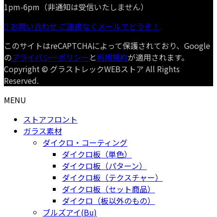
1pm-6pm（非通知は受信いたしません）
お問い合わせ
ご遠慮なくメールでどうぞ！
このサイトはreCAPTCHAによって保護されており、Google
の
プライバシーポリシー
と
利用規約
が適用されます。
Copyright © グラストレックWEBストア All Rights
Reserved.
MENU
ストアフロント
ガラス素材
ダイクロ・コーティング
ダイクロ板（単色）
ダイクロ板（パターン）
ダイクロ板（テクスチャー）
ダイクロ板（セット商品）
ダイクロ（板以外のもの）
ブルズアイ(Bu)