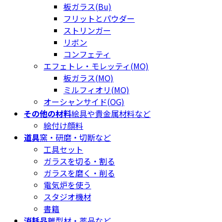
板ガラス(Bu)
フリットとパウダー
ストリンガー
リボン
コンフェティ
エフェトレ・モレッティ(MO)
板ガラス(MO)
ミルフィオリ(MO)
オーシャンサイド(OG)
その他の材料
絵具や貴金属材料など
絵付け顔料
道具
窯・研磨・切断など
工具セット
ガラスを切る・割る
ガラスを磨く・削る
電気炉を使う
スタジオ機材
書籍
消耗品
離型材・薬品など