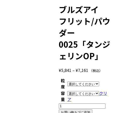
ブルズアイ
フリット/パウ
ダー
0025「タンジ
ェリンOP」
価
¥
5,841
–
¥
7,161
（税込）
格
粒
帯:
度
¥5,841
容
クリ
–
量
ア
¥7,161
ブ
ル
お買い物カゴに追加