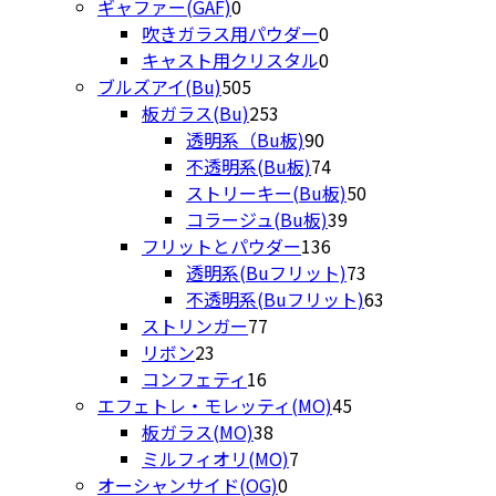
0
品
の
個
商
ギャファー(GAF)
0
個
0
商
の
品
吹きガラス用パウダー
0
の
個
0
品
商
キャスト用クリスタル
0
商
505
の
個
品
ブルズアイ(Bu)
505
品
個
253
商
の
板ガラス(Bu)
253
の
個
90
品
商
透明系（Bu板)
90
商
の
個
品
74
不透明系(Bu板)
74
品
商
の
個
50
ストリーキー(Bu板)
50
品
商
の
39
個
コラージュ(Bu板)
39
品
商
136
個
の
フリットとパウダー
136
品
個
の
商
73
透明系(Buフリット)
73
の
商
品
個
63
不透明系(Buフリット)
63
77
商
品
の
個
ストリンガー
77
23
個
品
商
の
リボン
23
個
16
の
品
商
コンフェティ
16
の
個
商
45
品
エフェトレ・モレッティ(MO)
45
商
の
品
38
個
板ガラス(MO)
38
品
商
個
7
の
ミルフィオリ(MO)
7
品
の
0
個
商
オーシャンサイド(OG)
0