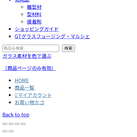
離型材
型材料
接着剤
ショッピングガイド
GTグラスフュージング・マルシェ
検
検索
索
ガラス素材を色で選ぶ
（商品ページのみ有効）
HOME
商品一覧
マイアカウント
お買い物カゴ
Back to top