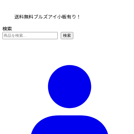
に
品
数
数
は
に
の
の
複
送料無料ブルズアイ小板有り！
は
バ
バ
数
複
リ
リ
検索
の
数
エ
エ
検索
バ
の
ー
ー
リ
バ
シ
シ
エ
リ
ョ
ョ
ー
エ
ン
ン
シ
ー
が
が
ョ
シ
あ
あ
ン
ョ
り
り
が
ン
ま
ま
あ
が
す。
す。
り
あ
オ
オ
ま
り
プ
プ
す。
ま
シ
シ
オ
す。
ョ
ョ
プ
オ
ン
ン