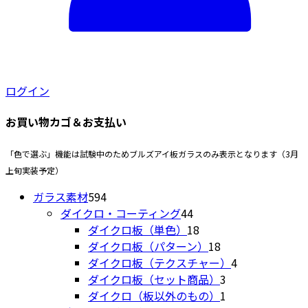
シ
プ
は
は
ョ
シ
商
商
ン
ョ
品
品
は
ン
ペ
ペ
商
は
ー
ー
品
ログイン
商
ジ
ジ
ペ
品
か
か
お買い物カゴ＆お支払い
ー
ペ
ら
ら
ジ
ー
選
選
か
「色で選ぶ」機能は試験中のためブルズアイ板ガラスのみ表示となります（3月
ジ
択
択
ら
上旬実装予定）
か
で
で
選
594
ら
ガラス素材
594
き
き
択
個
44
選
ダイクロ・コーティング
44
ま
ま
で
の
個
18
択
ダイクロ板（単色）
18
す
す
き
商
の
個
18
で
ダイクロ板（パターン）
18
ま
品
商
の
個
4
き
ダイクロ板（テクスチャー）
4
す
品
商
の
3
個
ま
ダイクロ板（セット商品）
3
品
商
個
1
の
す
ダイクロ（板以外のもの）
1