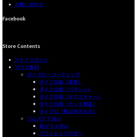
お問い合わせ
品
Facebook
Store Contents
ストアフロント
ガラス素材
ダイクロ・コーティング
ダイクロ板（単色）
ダイクロ板（パターン）
ダイクロ板（テクスチャー）
ダイクロ板（セット商品）
ダイクロ（板以外のもの）
ブルズアイ(Bu)
板ガラス(Bu)
フリットとパウダー