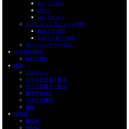
ストリンガー
リボン
コンフェティ
エフェトレ・モレッティ(MO)
板ガラス(MO)
ミルフィオリ(MO)
オーシャンサイド(OG)
その他の材料
絵付け顔料
道具
工具セット
ガラスを切る・割る
ガラスを磨く・削る
電気炉を使う
スタジオ機材
書籍
消耗品
離型材
型材料