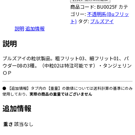
ズ
商品コード:
BU0025F
カテ
ア
ゴリー:
不透明系(Buフリッ
イ
ト)
タグ:
ブルズアイ
フ
説明
追加情報
リ
ッ
説明
ト/
パ
ブルズアイの粒状製品。粗フリット03、細フリット01、パ
ウ
ウダー08の3種。（中粒02は特注可能です）・タンジェリン
ダ
ＯＰ
ー
0025「タ
● 【追加情報】タブ内の【重量】の数値については送料計算の基準にのみ
ン
使用しており、
実際の商品の重量ではございません
ジ
ェ
追加情報
リ
ン
重さ
該当なし
OP」