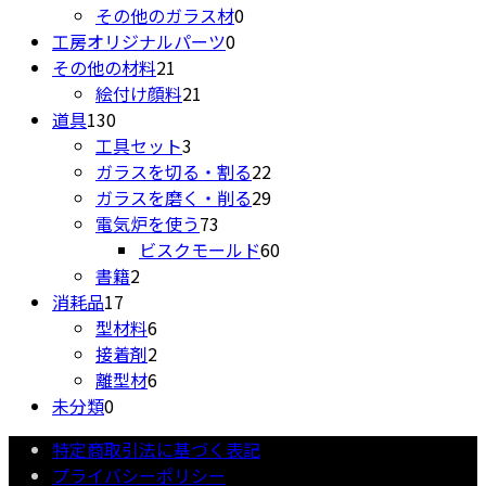
0
商
個
の
品
その他のガラス材
0
0
個
品
の
商
工房オリジナルパーツ
0
21
個
の
商
品
その他の材料
21
個
21
の
商
品
絵付け顔料
21
130
の
個
商
品
道具
130
個
商
3
の
品
工具セット
3
の
品
個
商
22
ガラスを切る・割る
22
商
の
品
個
29
ガラスを磨く・削る
29
品
商
73
の
個
電気炉を使う
73
品
個
商
の
60
ビスクモールド
60
2
の
品
商
個
書籍
2
17
個
商
品
の
消耗品
17
個
の
6
品
商
型材料
6
の
商
個
2
品
接着剤
2
商
品
の
個
6
離型材
6
0
品
商
の
個
未分類
0
個
品
商
の
特定商取引法に基づく表記
の
品
商
プライバシーポリシー
商
品