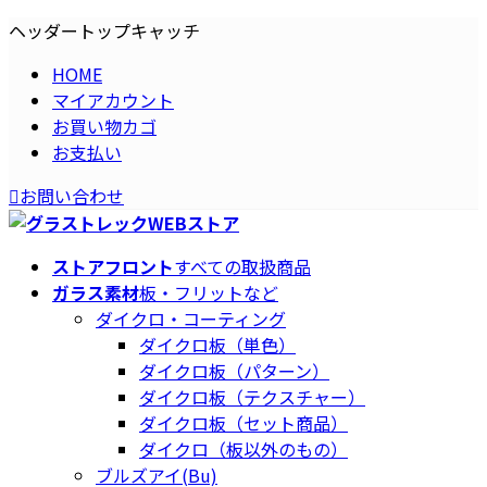
コ
ナ
ヘッダートップキャッチ
ン
ビ
HOME
テ
ゲ
マイアカウント
ン
ー
お買い物カゴ
ツ
シ
お支払い
へ
ョ
ス
ン
お問い合わせ
キ
に
ッ
移
プ
動
ストアフロント
すべての取扱商品
ガラス素材
板・フリットなど
ダイクロ・コーティング
ダイクロ板（単色）
ダイクロ板（パターン）
ダイクロ板（テクスチャー）
ダイクロ板（セット商品）
ダイクロ（板以外のもの）
ブルズアイ(Bu)