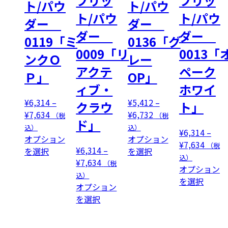
フリッ
フリッ
ト/パウ
ト/パウ
ト/パウ
ト/パウ
ダー
ダー
ダー
ダー
0119「ミ
0136「グ
0009「リ
0013「
ンクＯ
レー
アクテ
ペーク
Ｐ」
OP」
ィブ・
ホワイ
¥
6,314
–
¥
5,412
–
クラウ
ト」
価
価
¥
7,634
¥
6,732
（税
（税
ド」
格
格
込）
込）
¥
6,314
–
帯:
帯:
オプション
オプション
価
¥
7,634
（税
¥
6,314
–
こ
¥6,314
こ
¥5,412
を選択
を選択
格
込）
価
¥
7,634
の
–
の
–
（税
帯:
オプション
格
商
¥7,634
商
¥6,732
込）
こ
¥6,31
を選択
帯:
オプション
品
品
の
–
こ
¥6,314
を選択
に
に
商
¥7,63
の
–
は
は
品
商
¥7,634
複
複