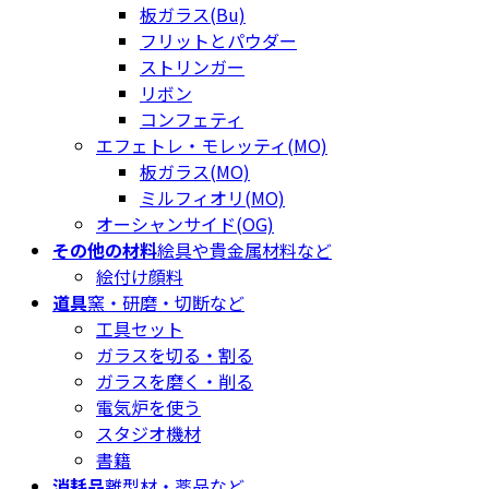
板ガラス(Bu)
フリットとパウダー
ストリンガー
リボン
コンフェティ
エフェトレ・モレッティ(MO)
板ガラス(MO)
ミルフィオリ(MO)
オーシャンサイド(OG)
その他の材料
絵具や貴金属材料など
絵付け顔料
道具
窯・研磨・切断など
工具セット
ガラスを切る・割る
ガラスを磨く・削る
電気炉を使う
スタジオ機材
書籍
消耗品
離型材・薬品など