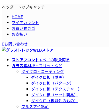
コ
ナ
ヘッダートップキャッチ
ン
ビ
HOME
テ
ゲ
マイアカウント
ン
ー
お買い物カゴ
ツ
シ
お支払い
へ
ョ
ス
ン
お問い合わせ
キ
に
ッ
移
プ
動
ストアフロント
すべての取扱商品
ガラス素材
板・フリットなど
ダイクロ・コーティング
ダイクロ板（単色）
ダイクロ板（パターン）
ダイクロ板（テクスチャー）
ダイクロ板（セット商品）
ダイクロ（板以外のもの）
ブルズアイ(Bu)