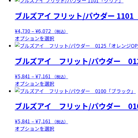
¥5,841
商
ブルズアイ フリット/パウダー 110
–
品
¥7,161
に
は
価
¥
4,730
–
¥
6,072
（税込）
複
格
こ
オプションを選択
数
帯:
の
の
¥4,730
商
ブルズアイ フリット/パウダー 01
バ
–
品
リ
¥6,072
に
エ
は
価
¥
5,841
–
¥
7,161
（税込）
ー
複
格
こ
オプションを選択
シ
数
帯:
の
ョ
の
¥5,841
商
ン
ブルズアイ フリット/パウダー 01
バ
–
品
が
リ
¥7,161
に
あ
エ
は
価
¥
5,841
–
¥
7,161
（税込）
り
ー
複
格
こ
オプションを選択
ま
シ
数
帯:
の