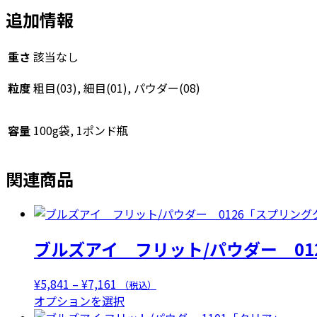
ー
追加情報
1428「ラ
イ
ト
重さ
該当なし
ヴ
ァ
粒度
粗目(03), 細目(01), パウダー(08)
イ
オ
容量
100g袋, 1ポンド瓶
レ
ッ
ト
関連商品
TP」
個
ブルズアイ フリット/パウダー 01
価
¥
5,841
–
¥
7,161
（税込）
格
こ
オプションを選択
帯:
の