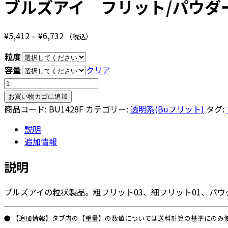
ブルズアイ フリット/パウダー
価
¥
5,412
–
¥
6,732
（税込）
格
粒度
帯:
容量
クリア
¥5,412
ブ
–
ル
¥6,732
お買い物カゴに追加
ズ
商品コード:
BU1428F
カテゴリー:
透明系(Buフリット)
タグ:
ア
説明
イ
追加情報
フ
リ
説明
ッ
ト/
ブルズアイの粒状製品。粗フリット03、細フリット01、パウ
パ
ウ
ダ
● 【追加情報】タブ内の【重量】の数値については送料計算の基準にのみ