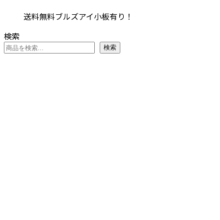
す。
ョ
の
¥5,841
商
オ
送料無料ブルズアイ小板有り！
ン
バ
–
品
プ
が
リ
¥7,161
に
検索
シ
あ
エ
は
検索
ョ
り
ー
複
ン
ま
シ
数
は
す。
ョ
の
商
オ
ン
バ
品
プ
が
リ
ペ
シ
あ
エ
ー
ョ
り
ー
ジ
ン
ま
シ
か
は
す。
ョ
ら
商
オ
ン
選
品
プ
が
択
ペ
シ
あ
で
ー
ョ
り
き
ジ
ン
ま
ま
か
は