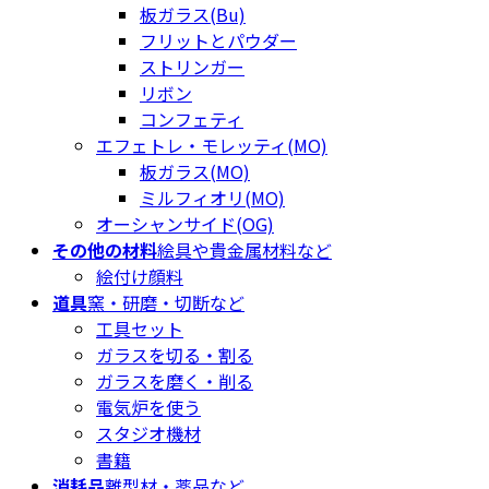
板ガラス(Bu)
フリットとパウダー
ストリンガー
リボン
コンフェティ
エフェトレ・モレッティ(MO)
板ガラス(MO)
ミルフィオリ(MO)
オーシャンサイド(OG)
その他の材料
絵具や貴金属材料など
絵付け顔料
道具
窯・研磨・切断など
工具セット
ガラスを切る・割る
ガラスを磨く・削る
電気炉を使う
スタジオ機材
書籍
消耗品
離型材・薬品など