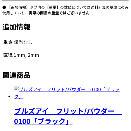
ー
● 【追加情報】タブ内の【重量】の数値については送料計算の基準にのみ
ネ
使用しており、
実際の商品の重量ではございません
リ
追加情報
ア
ン
TP」
重さ
該当なし
個
直径
1mm, 2mm
関連商品
ブルズアイ フリット/パウダー
0100「ブラック」