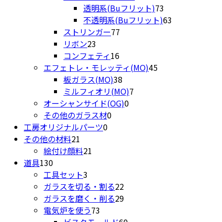
品
個
の
商
73
透明系(Buフリット)
73
の
商
品
個
63
不透明系(Buフリット)
63
77
商
品
の
個
ストリンガー
77
23
個
品
商
の
リボン
23
個
16
の
品
商
コンフェティ
16
の
個
商
45
品
エフェトレ・モレッティ(MO)
45
商
の
品
38
個
板ガラス(MO)
38
品
商
個
7
の
ミルフィオリ(MO)
7
品
の
0
個
商
オーシャンサイド(OG)
0
0
商
個
の
品
その他のガラス材
0
0
個
品
の
商
工房オリジナルパーツ
0
21
個
の
商
品
その他の材料
21
個
21
の
商
品
絵付け顔料
21
130
の
個
商
品
道具
130
個
商
3
の
品
工具セット
3
の
品
個
商
22
ガラスを切る・割る
22
商
の
品
個
29
ガラスを磨く・削る
29
品
商
73
の
個
電気炉を使う
73
品
個
商
の
60
ビスクモールド
60