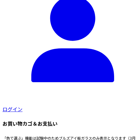
で
ま
品
エ
き
す。
ペ
ー
ま
オ
ー
シ
す
プ
ジ
ョ
シ
か
ン
ョ
ら
が
ン
選
あ
は
択
り
商
で
ま
品
き
す。
ペ
ま
オ
ー
す
プ
ジ
シ
か
ョ
ら
ログイン
ン
選
は
択
お買い物カゴ＆お支払い
商
で
品
き
「色で選ぶ」機能は試験中のためブルズアイ板ガラスのみ表示となります（3月