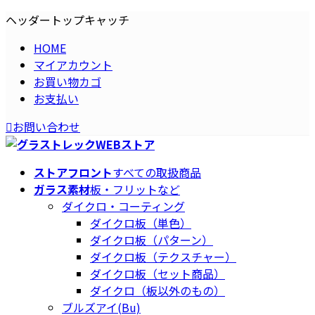
コ
ナ
ヘッダートップキャッチ
ン
ビ
HOME
テ
ゲ
マイアカウント
ン
ー
お買い物カゴ
ツ
シ
お支払い
へ
ョ
ス
ン
お問い合わせ
キ
に
ッ
移
プ
動
ストアフロント
すべての取扱商品
ガラス素材
板・フリットなど
ダイクロ・コーティング
ダイクロ板（単色）
ダイクロ板（パターン）
ダイクロ板（テクスチャー）
ダイクロ板（セット商品）
ダイクロ（板以外のもの）
ブルズアイ(Bu)