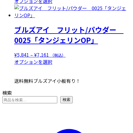
格
こ
オプションを選択
バ
り
帯:
の
リ
ま
¥5,412
商
エ
す。
–
品
ー
オ
ブルズアイ フリット/パウダー
¥6,732
に
シ
プ
は
0025「タンジェリンOP」
ョ
シ
複
ン
ョ
数
が
価
¥
5,841
–
¥
7,161
（税込）
ン
の
あ
格
こ
オプションを選択
は
バ
り
帯:
の
商
リ
ま
¥5,841
商
品
エ
送料無料ブルズアイ小板有り！
す。
–
品
ペ
ー
オ
¥7,161
に
ー
検索
シ
プ
は
ジ
ョ
検索
シ
複
か
ン
ョ
数
ら
が
ン
の
選
あ
は
バ
択
り
商
リ