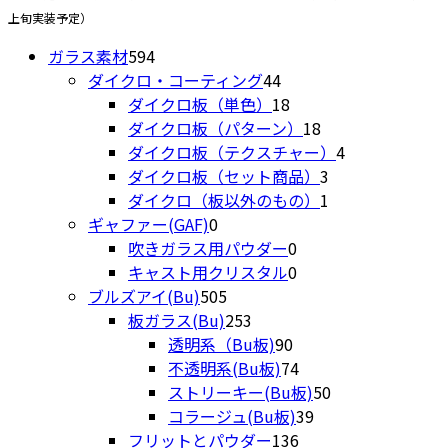
ペ
ま
上旬実装予定）
ー
す
594
ジ
ガラス素材
594
個
44
か
ダイクロ・コーティング
44
の
個
18
ら
ダイクロ板（単色）
18
商
の
個
18
選
ダイクロ板（パターン）
18
品
商
の
個
4
択
ダイクロ板（テクスチャー）
4
品
商
の
3
個
で
ダイクロ板（セット商品）
3
品
商
個
1
の
き
ダイクロ（板以外のもの）
1
0
品
の
個
商
ま
ギャファー(GAF)
0
個
0
商
の
品
す
吹きガラス用パウダー
0
の
個
0
品
商
キャスト用クリスタル
0
商
505
の
個
品
ブルズアイ(Bu)
505
品
個
253
商
の
板ガラス(Bu)
253
の
個
90
品
商
透明系（Bu板)
90
商
の
個
品
74
不透明系(Bu板)
74
品
商
の
個
50
ストリーキー(Bu板)
50
品
商
の
39
個
コラージュ(Bu板)
39
品
商
136
個
の
フリットとパウダー
136