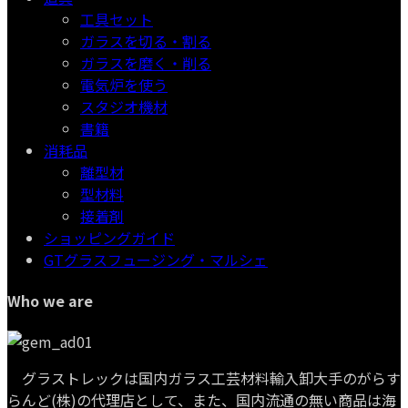
工具セット
ガラスを切る・割る
ガラスを磨く・削る
電気炉を使う
スタジオ機材
書籍
消耗品
離型材
型材料
接着剤
ショッピングガイド
GTグラスフュージング・マルシェ
Who we are
グラストレックは国内ガラス工芸材料輸入卸大手のがらす
らんど(株)の代理店として、また、国内流通の無い商品は海