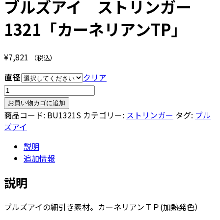
ブルズアイ ストリンガー
1321「カーネリアンTP」
¥
7,821
（税込）
直径
クリア
ブ
ル
お買い物カゴに追加
ズ
商品コード:
BU1321S
カテゴリー:
ストリンガー
タグ:
ブル
ア
ズアイ
イ
説明
ス
追加情報
ト
リ
説明
ン
ガ
ブルズアイの細引き素材。カーネリアンＴＰ(加熱発色）
ー
1321「カ