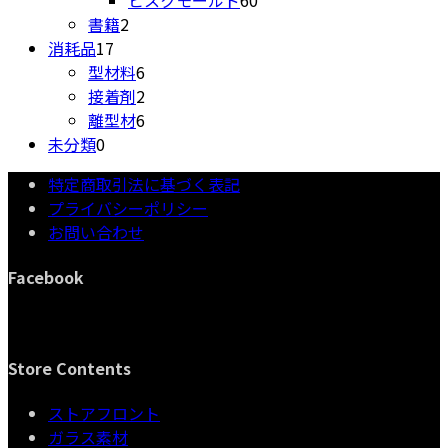
2
の
品
商
個
書籍
2
17
個
商
品
の
消耗品
17
個
の
6
品
商
型材料
6
の
商
個
2
品
接着剤
2
商
品
の
個
6
離型材
6
0
品
商
の
個
未分類
0
個
品
商
の
特定商取引法に基づく表記
の
品
商
プライバシーポリシー
商
品
お問い合わせ
品
Facebook
Store Contents
ストアフロント
ガラス素材