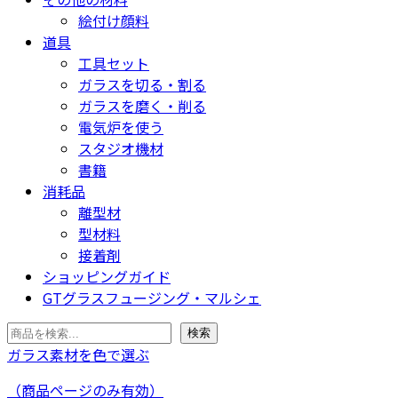
絵付け顔料
道具
工具セット
ガラスを切る・割る
ガラスを磨く・削る
電気炉を使う
スタジオ機材
書籍
消耗品
離型材
型材料
接着剤
ショッピングガイド
GTグラスフュージング・マルシェ
検
検索
索
ガラス素材を色で選ぶ
（商品ページのみ有効）