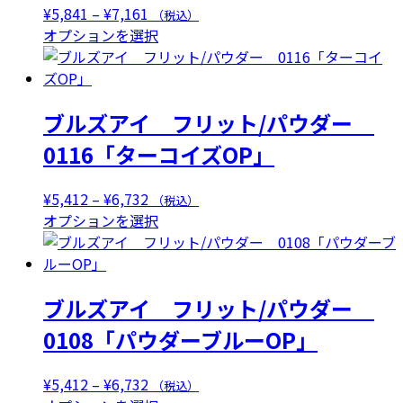
価
¥
5,841
–
¥
7,161
（税込）
格
こ
オプションを選択
帯:
の
¥5,841
商
–
品
ブルズアイ フリット/パウダー
¥7,161
に
は
0116「ターコイズOP」
複
数
価
¥
5,412
–
¥
6,732
（税込）
の
格
こ
オプションを選択
バ
帯:
の
リ
¥5,412
商
エ
–
品
ー
ブルズアイ フリット/パウダー
¥6,732
に
シ
は
0108「パウダーブルーOP」
ョ
複
ン
数
が
価
¥
5,412
–
¥
6,732
（税込）
の
あ