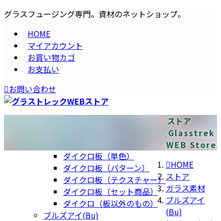
コ
ナ
グラスフュージング専門。資材のネットショップ。
ン
ビ
HOME
テ
ゲ
マイアカウント
ン
ー
お買い物カゴ
ツ
シ
お支払い
へ
ョ
ス
ン
お問い合わせ
キ
に
ッ
移
プ
動
ストアフロント
すべての取扱商品
ストア
ガラス素材
板・フリットなど
Glasstrek
ダイクロ・コーティング
WEB Store
ダイクロ板（単色）
HOME
ダイクロ板（パターン）
ストア
ダイクロ板（テクスチャー）
ガラス素材
ダイクロ板（セット商品）
ブルズアイ
ダイクロ（板以外のもの）
(Bu)
ブルズアイ(Bu)