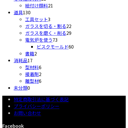
個
21
の
商
品
絵付け顔料
21
130
の
個
商
品
道具
130
個
商
3
の
品
工具セット
3
の
品
個
商
22
ガラスを切る・割る
22
商
の
品
個
29
ガラスを磨く・削る
29
品
商
73
の
個
電気炉を使う
73
品
個
商
の
60
ビスクモールド
60
2
の
品
商
個
書籍
2
17
個
商
品
の
消耗品
17
個
の
6
品
商
型材料
6
の
商
個
2
品
接着剤
2
商
品
の
個
6
離型材
6
0
品
商
の
個
未分類
0
個
品
商
の
特定商取引法に基づく表記
の
品
商
プライバシーポリシー
商
品
お問い合わせ
品
Facebook