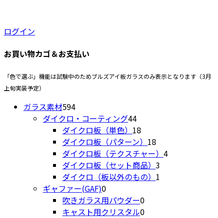
プ
ジ
シ
か
ョ
ら
ログイン
ン
選
は
択
お買い物カゴ＆お支払い
商
で
品
き
「色で選ぶ」機能は試験中のためブルズアイ板ガラスのみ表示となります（3月
ペ
ま
上旬実装予定）
ー
す
594
ジ
ガラス素材
594
個
44
か
ダイクロ・コーティング
44
の
個
18
ら
ダイクロ板（単色）
18
商
の
個
18
選
ダイクロ板（パターン）
18
品
商
の
個
4
択
ダイクロ板（テクスチャー）
4
品
商
の
3
個
で
ダイクロ板（セット商品）
3
品
商
個
1
の
き
ダイクロ（板以外のもの）
1
0
品
の
個
商
ま
ギャファー(GAF)
0
個
0
商
の
品
す
吹きガラス用パウダー
0
の
個
0
品
商
キャスト用クリスタル
0