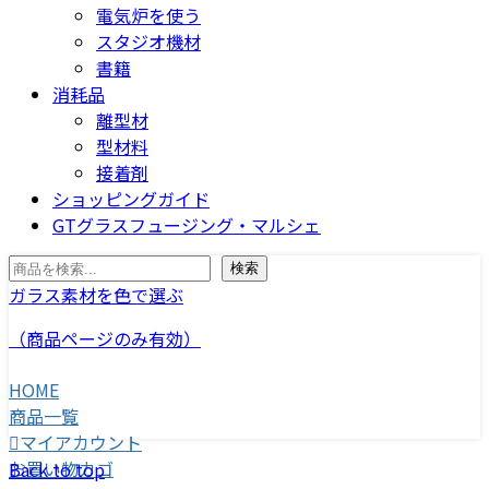
電気炉を使う
スタジオ機材
書籍
消耗品
離型材
型材料
接着剤
ショッピングガイド
GTグラスフュージング・マルシェ
検索
検索
ガラス素材を色で選ぶ
（商品ページのみ有効）
HOME
商品一覧
マイアカウント
お買い物カゴ
Back to top