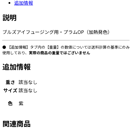
追加情報
ガ
ラ
説明
ス
0332「プ
ブルズアイフュージング用・プラムOP（加熱発色）
ラ
ム
OP」
● 【追加情報】タブ内の【重量】の数値については送料計算の基準にのみ
（金
使用しており、
実際の商品の重量ではございません
赤
追加情報
系）
個
重さ
該当なし
サイズ
該当なし
色
紫
関連商品