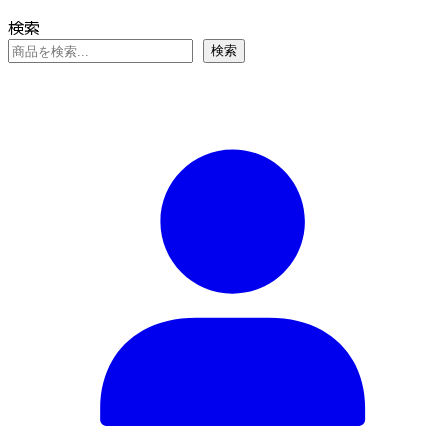
ペ
ー
オ
¥6,732
に
ー
検索
シ
プ
は
ジ
ョ
検索
シ
複
か
ン
ョ
数
ら
が
ン
の
選
あ
は
バ
択
り
商
リ
で
ま
品
エ
き
す。
ペ
ー
ま
オ
ー
シ
す
プ
ジ
ョ
シ
か
ン
ョ
ら
が
ン
選
あ
は
択
り
商
で
ま
品
き
す。
ペ
ま
オ
ー
す