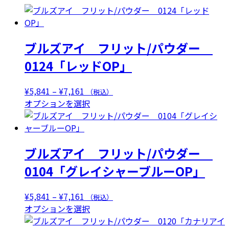
ブルズアイ フリット/パウダー
0124「レッドOP」
価
¥
5,841
–
¥
7,161
（税込）
格
こ
オプションを選択
帯:
の
¥5,841
商
–
品
ブルズアイ フリット/パウダー
¥7,161
に
は
0104「グレイシャーブルーOP」
複
数
価
¥
5,841
–
¥
7,161
（税込）
の
格
こ
オプションを選択
バ
帯:
の
リ