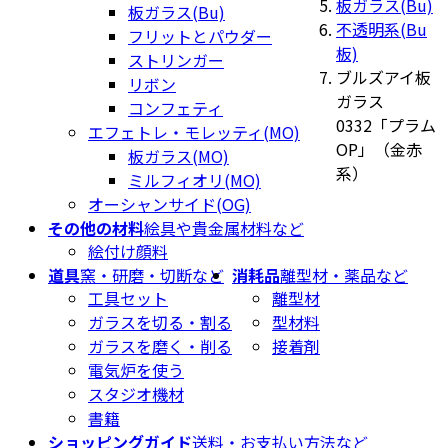
板ガラス(Bu)
板ガラス(Bu)
不透明系(Bu
フリットとパウダー
板)
ストリンガー
ブルズアイ板
リボン
ガラス
コンフェティ
0332「プラム
エフェトレ・モレッティ(MO)
OP」（金赤
板ガラス(MO)
系）
ミルフィオリ(MO)
オーシャンサイド(OG)
その他の材料
絵具や貴金属材料など
絵付け顔料
道具
窯・研磨・切断など
消耗品
離型材・薬品など
工具セット
離型材
ガラスを切る・割る
型材料
ガラスを磨く・削る
接着剤
電気炉を使う
スタジオ機材
書籍
ショッピングガイド
送料・お支払い方法など