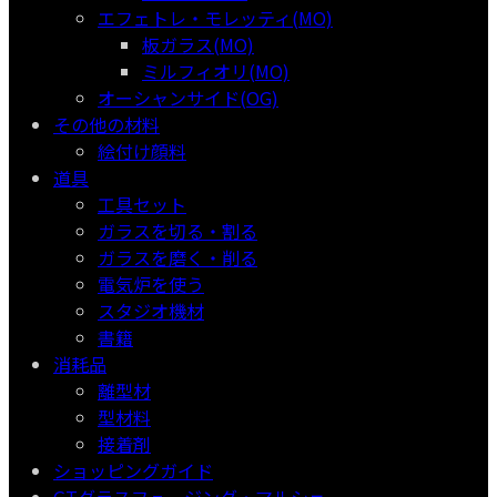
エフェトレ・モレッティ(MO)
板ガラス(MO)
ミルフィオリ(MO)
オーシャンサイド(OG)
その他の材料
絵付け顔料
道具
工具セット
ガラスを切る・割る
ガラスを磨く・削る
電気炉を使う
スタジオ機材
書籍
消耗品
離型材
型材料
接着剤
ショッピングガイド
GTグラスフュージング・マルシェ