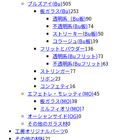
商
505
の
個
品
ブルズアイ(Bu)
505
品
個
253
商
の
板ガラス(Bu)
253
の
個
90
品
商
透明系（Bu板)
90
商
の
個
品
74
不透明系(Bu板)
74
品
商
の
個
50
ストリーキー(Bu板)
50
品
商
の
39
個
コラージュ(Bu板)
39
品
商
136
個
の
フリットとパウダー
136
品
個
の
商
73
透明系(Buフリット)
73
の
商
品
個
63
不透明系(Buフリット)
63
77
商
品
の
個
ストリンガー
77
23
個
品
商
の
リボン
23
個
16
の
品
商
コンフェティ
16
の
個
商
45
品
エフェトレ・モレッティ(MO)
45
商
の
品
38
個
板ガラス(MO)
38
品
商
個
7
の
ミルフィオリ(MO)
7
品
の
0
個
商
オーシャンサイド(OG)
0
0
商
個
の
品
その他のガラス材
0
0
個
品
の
商
工房オリジナルパーツ
0
21
個
の
商
品
その他の材料
21