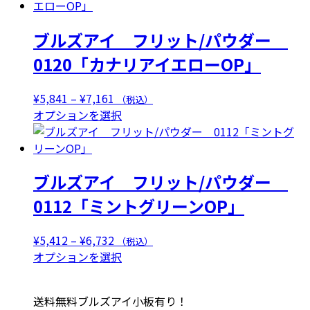
¥5,841
商
エ
–
品
ー
ブルズアイ フリット/パウダー
¥7,161
に
シ
は
0120「カナリアイエローOP」
ョ
複
ン
数
が
価
¥
5,841
–
¥
7,161
（税込）
の
あ
格
こ
オプションを選択
バ
り
帯:
の
リ
ま
¥5,841
商
エ
す。
–
品
ー
オ
ブルズアイ フリット/パウダー
¥7,161
に
シ
プ
は
0112「ミントグリーンOP」
ョ
シ
複
ン
ョ
数
が
価
¥
5,412
–
¥
6,732
（税込）
ン
の
あ
格
こ
オプションを選択
は
バ
り
帯:
の
商
リ
ま
¥5,412
商
品
エ
送料無料ブルズアイ小板有り！
す。
–
品