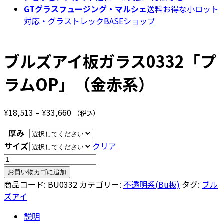
GTグラスフュージング・マルシェ
送料お得な小ロット
対応・グラストレックBASEショップ
ブルズアイ板ガラス0332「プ
ラムOP」（金赤系）
価
¥
18,513
–
¥
33,660
（税込）
格
厚み
帯:
サイズ
クリア
¥18,513
ブ
–
ル
¥33,660
お買い物カゴに追加
ズ
商品コード:
BU0332
カテゴリー:
不透明系(Bu板)
タグ:
ブル
ア
ズアイ
イ
説明
板