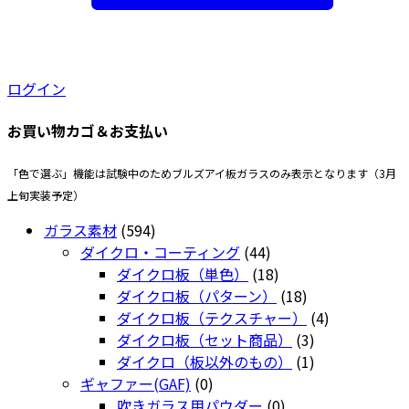
ログイン
お買い物カゴ＆お支払い
「色で選ぶ」機能は試験中のためブルズアイ板ガラスのみ表示となります（3月
上旬実装予定）
594
ガラス素材
594
個
44
ダイクロ・コーティング
44
の
個
18
ダイクロ板（単色）
18
商
の
個
18
ダイクロ板（パターン）
18
品
商
の
個
4
ダイクロ板（テクスチャー）
4
品
商
の
3
個
ダイクロ板（セット商品）
3
品
商
個
1
の
ダイクロ（板以外のもの）
1
0
品
の
個
商
ギャファー(GAF)
0
個
0
商
の
品
吹きガラス用パウダー
0