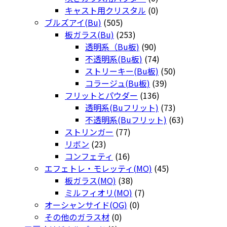
の
個
0
品
商
キャスト用クリスタル
0
商
505
の
個
品
ブルズアイ(Bu)
505
品
個
253
商
の
板ガラス(Bu)
253
の
個
90
品
商
透明系（Bu板)
90
商
の
個
品
74
不透明系(Bu板)
74
品
商
の
個
50
ストリーキー(Bu板)
50
品
商
の
39
個
コラージュ(Bu板)
39
品
商
136
個
の
フリットとパウダー
136
品
個
の
商
73
透明系(Buフリット)
73
の
商
品
個
63
不透明系(Buフリット)
63
77
商
品
の
個
ストリンガー
77
23
個
品
商
の
リボン
23
個
16
の
品
商
コンフェティ
16
の
個
商
45
品
エフェトレ・モレッティ(MO)
45
商
の
品
38
個
板ガラス(MO)
38
品
商
個
7
の
ミルフィオリ(MO)
7
品
の
0
個
商
オーシャンサイド(OG)
0
0
商
個
の
品
その他のガラス材
0