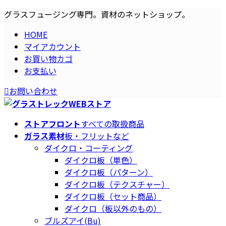
コ
ナ
グラスフュージング専門。資材のネットショップ。
ン
ビ
HOME
テ
ゲ
マイアカウント
ン
ー
お買い物カゴ
ツ
シ
お支払い
へ
ョ
ス
ン
お問い合わせ
キ
に
ッ
移
プ
動
ストアフロント
すべての取扱商品
ガラス素材
板・フリットなど
ダイクロ・コーティング
ダイクロ板（単色）
ダイクロ板（パターン）
ダイクロ板（テクスチャー）
ダイクロ板（セット商品）
ダイクロ（板以外のもの）
ブルズアイ(Bu)