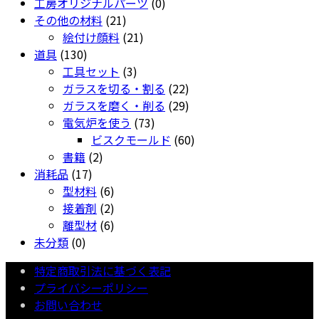
0
個
品
の
商
工房オリジナルパーツ
0
21
個
の
商
品
その他の材料
21
個
21
の
商
品
絵付け顔料
21
130
の
個
商
品
道具
130
個
商
3
の
品
工具セット
3
の
品
個
商
22
ガラスを切る・割る
22
商
の
品
個
29
ガラスを磨く・削る
29
品
商
73
の
個
電気炉を使う
73
品
個
商
の
60
ビスクモールド
60
2
の
品
商
個
書籍
2
17
個
商
品
の
消耗品
17
個
の
6
品
商
型材料
6
の
商
個
2
品
接着剤
2
商
品
の
個
6
離型材
6
0
品
商
の
個
未分類
0
個
品
商
の
特定商取引法に基づく表記
の
品
商
プライバシーポリシー
商
品
お問い合わせ
品