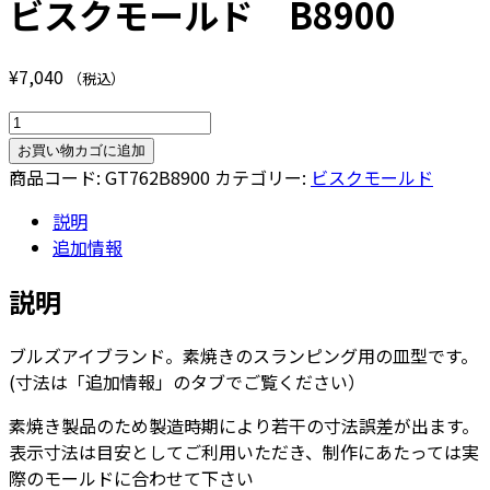
ビスクモールド B8900
¥
7,040
（税込）
ビ
ス
お買い物カゴに追加
ク
商品コード:
GT762B8900
カテゴリー:
ビスクモールド
モ
説明
ー
追加情報
ル
ド
説明
B8900
個
ブルズアイブランド。素焼きのスランピング用の皿型です。
(寸法は「追加情報」のタブでご覧ください）
素焼き製品のため製造時期により若干の寸法誤差が出ます。
表示寸法は目安としてご利用いただき、制作にあたっては実
際のモールドに合わせて下さい