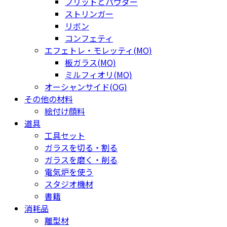
フリットとパウダー
ストリンガー
リボン
コンフェティ
エフェトレ・モレッティ(MO)
板ガラス(MO)
ミルフィオリ(MO)
オーシャンサイド(OG)
その他の材料
絵付け顔料
道具
工具セット
ガラスを切る・割る
ガラスを磨く・削る
電気炉を使う
スタジオ機材
書籍
消耗品
離型材