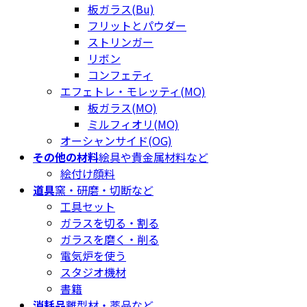
板ガラス(Bu)
フリットとパウダー
ストリンガー
リボン
コンフェティ
エフェトレ・モレッティ(MO)
板ガラス(MO)
ミルフィオリ(MO)
オーシャンサイド(OG)
その他の材料
絵具や貴金属材料など
絵付け顔料
道具
窯・研磨・切断など
工具セット
ガラスを切る・割る
ガラスを磨く・削る
電気炉を使う
スタジオ機材
書籍
消耗品
離型材・薬品など