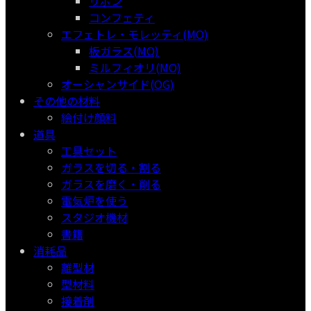
リボン
コンフェティ
エフェトレ・モレッティ(MO)
板ガラス(MO)
ミルフィオリ(MO)
オーシャンサイド(OG)
その他の材料
絵付け顔料
道具
工具セット
ガラスを切る・割る
ガラスを磨く・削る
電気炉を使う
スタジオ機材
書籍
消耗品
離型材
型材料
接着剤