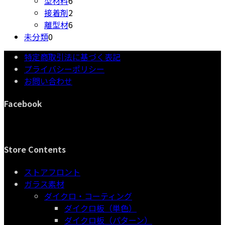
型材料
6
の
商
個
2
品
接着剤
2
商
品
の
個
6
離型材
6
0
品
商
の
個
未分類
0
個
品
商
の
特定商取引法に基づく表記
の
品
商
プライバシーポリシー
商
品
お問い合わせ
品
Facebook
Store Contents
ストアフロント
ガラス素材
ダイクロ・コーティング
ダイクロ板（単色）
ダイクロ板（パターン）