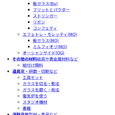
板ガラス(Bu)
フリットとパウダー
ストリンガー
リボン
コンフェティ
エフェトレ・モレッティ(MO)
板ガラス(MO)
ミルフィオリ(MO)
オーシャンサイド(OG)
その他の材料
絵具や貴金属材料など
絵付け顔料
道具
窯・研磨・切断など
工具セット
ガラスを切る・割る
ガラスを磨く・削る
電気炉を使う
スタジオ機材
書籍
消耗品
離型材・薬品など