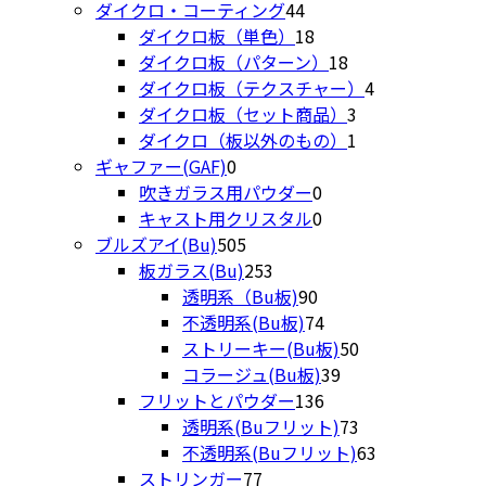
個
44
ダイクロ・コーティング
44
の
個
18
ダイクロ板（単色）
18
商
の
個
18
ダイクロ板（パターン）
18
品
商
の
個
4
ダイクロ板（テクスチャー）
4
品
商
の
3
個
ダイクロ板（セット商品）
3
品
商
個
1
の
ダイクロ（板以外のもの）
1
0
品
の
個
商
ギャファー(GAF)
0
個
0
商
の
品
吹きガラス用パウダー
0
の
個
0
品
商
キャスト用クリスタル
0
商
505
の
個
品
ブルズアイ(Bu)
505
品
個
253
商
の
板ガラス(Bu)
253
の
個
90
品
商
透明系（Bu板)
90
商
の
個
品
74
不透明系(Bu板)
74
品
商
の
個
50
ストリーキー(Bu板)
50
品
商
の
39
個
コラージュ(Bu板)
39
品
商
136
個
の
フリットとパウダー
136
品
個
の
商
73
透明系(Buフリット)
73
の
商
品
個
63
不透明系(Buフリット)
63
77
商
品
の
個
ストリンガー
77