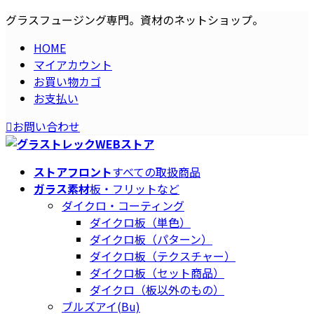
コ
ナ
グラスフュージング専門。資材のネットショップ。
ン
ビ
HOME
テ
ゲ
マイアカウント
ン
ー
お買い物カゴ
ツ
シ
お支払い
へ
ョ
ス
ン
お問い合わせ
キ
に
ッ
移
プ
動
ストアフロント
すべての取扱商品
ガラス素材
板・フリットなど
ダイクロ・コーティング
ダイクロ板（単色）
ダイクロ板（パターン）
ダイクロ板（テクスチャー）
ダイクロ板（セット商品）
ダイクロ（板以外のもの）
ブルズアイ(Bu)