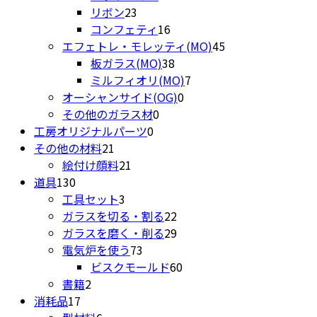
23
個
品
商
の
リボン
23
個
16
の
品
商
コンフェティ
16
の
個
商
45
品
エフェトレ・モレッティ(MO)
45
商
の
品
38
個
板ガラス(MO)
38
品
商
個
7
の
ミルフィオリ(MO)
7
品
の
0
個
商
オーシャンサイド(OG)
0
0
商
個
の
品
その他のガラス材
0
0
個
品
の
商
工房オリジナルパーツ
0
21
個
の
商
品
その他の材料
21
個
21
の
商
品
絵付け顔料
21
130
の
個
商
品
道具
130
個
商
3
の
品
工具セット
3
の
品
個
商
22
ガラスを切る・割る
22
商
の
品
個
29
ガラスを磨く・削る
29
品
商
73
の
個
電気炉を使う
73
品
個
商
の
60
ビスクモールド
60
2
の
品
商
個
書籍
2
17
個
商
品
の
消耗品
17
個
の
6
品
商