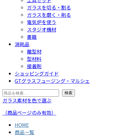
工具セット
ガラスを切る・割る
ガラスを磨く・削る
電気炉を使う
スタジオ機材
書籍
消耗品
離型材
型材料
接着剤
ショッピングガイド
GTグラスフュージング・マルシェ
検
検索
索
ガラス素材を色で選ぶ
（商品ページのみ有効）
HOME
商品一覧