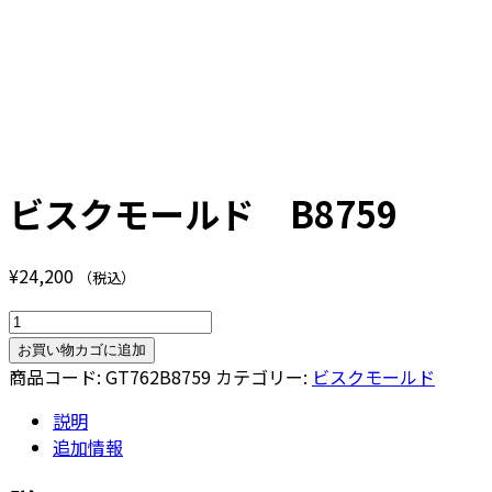
ビスクモールド B8759
¥
24,200
（税込）
ビ
ス
お買い物カゴに追加
ク
商品コード:
GT762B8759
カテゴリー:
ビスクモールド
モ
説明
ー
追加情報
ル
ド