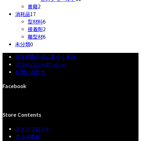
2
の
品
商
個
書籍
2
17
個
商
品
の
消耗品
17
個
の
6
品
商
型材料
6
の
商
個
2
品
接着剤
2
商
品
の
個
6
離型材
6
0
品
商
の
個
未分類
0
個
品
商
の
特定商取引法に基づく表記
の
品
商
プライバシーポリシー
商
品
お問い合わせ
品
Facebook
Store Contents
ストアフロント
ガラス素材