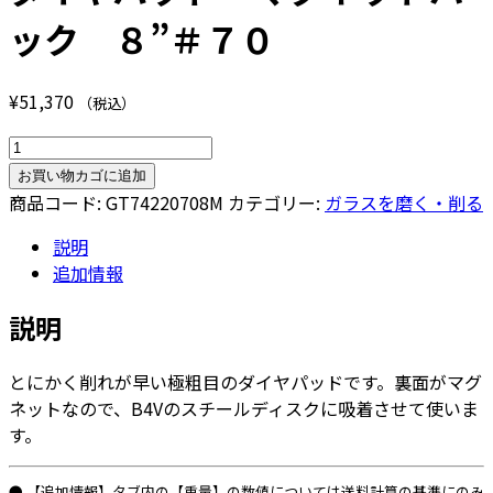
ック ８”＃７０
¥
51,370
（税込）
ダ
イ
お買い物カゴに追加
ヤ
商品コード:
GT74220708M
カテゴリー:
ガラスを磨く・削る
パ
説明
ッ
追加情報
ド
マ
説明
グ
ネ
とにかく削れが早い極粗目のダイヤパッドです。裏面がマグ
ッ
ネットなので、B4Vのスチールディスクに吸着させて使いま
ト
す。
バ
ッ
ク
● 【追加情報】タブ内の【重量】の数値については送料計算の基準にのみ