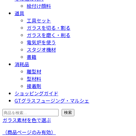
絵付け顔料
道具
工具セット
ガラスを切る・割る
ガラスを磨く・削る
電気炉を使う
スタジオ機材
書籍
消耗品
離型材
型材料
接着剤
ショッピングガイド
GTグラスフュージング・マルシェ
検
検索
索
ガラス素材を色で選ぶ
（商品ページのみ有効）