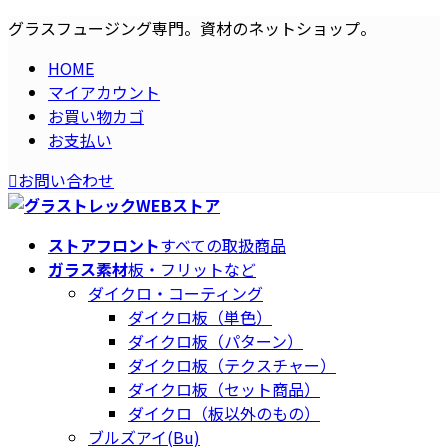
コ
ナ
グラスフュージング専門。資材のネットショップ。
ン
ビ
HOME
テ
ゲ
マイアカウント
ン
ー
お買い物カゴ
ツ
シ
お支払い
へ
ョ
ス
ン
お問い合わせ
キ
に
ッ
移
プ
動
ストアフロント
すべての取扱商品
ガラス素材
板・フリットなど
ダイクロ・コーティング
ダイクロ板（単色）
ダイクロ板（パターン）
ダイクロ板（テクスチャー）
ダイクロ板（セット商品）
ダイクロ（板以外のもの）
ブルズアイ(Bu)