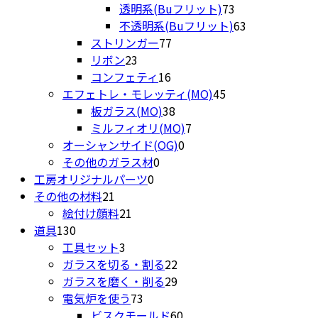
品
個
の
商
73
透明系(Buフリット)
73
の
商
品
個
63
不透明系(Buフリット)
63
77
商
品
の
個
ストリンガー
77
23
個
品
商
の
リボン
23
個
16
の
品
商
コンフェティ
16
の
個
商
45
品
エフェトレ・モレッティ(MO)
45
商
の
品
38
個
板ガラス(MO)
38
品
商
個
7
の
ミルフィオリ(MO)
7
品
の
0
個
商
オーシャンサイド(OG)
0
0
商
個
の
品
その他のガラス材
0
0
個
品
の
商
工房オリジナルパーツ
0
21
個
の
商
品
その他の材料
21
個
21
の
商
品
絵付け顔料
21
130
の
個
商
品
道具
130
個
商
3
の
品
工具セット
3
の
品
個
商
22
ガラスを切る・割る
22
商
の
品
個
29
ガラスを磨く・削る
29
品
商
73
の
個
電気炉を使う
73
品
個
商
の
60
ビスクモールド
60