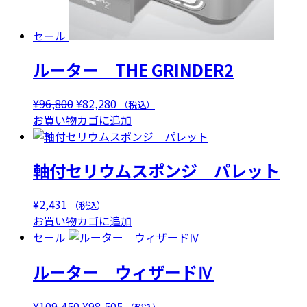
セール
ルーター THE GRINDER2
元
現
¥
96,800
¥
82,280
（税込）
の
在
お買い物カゴに追加
価
の
格
価
軸付セリウムスポンジ パレット
は
格
¥96,800
は
で
¥82,280
¥
2,431
（税込）
し
で
お買い物カゴに追加
た。
す。
セール
ルーター ウィザードⅣ
元
現
¥
109,450
¥
98,505