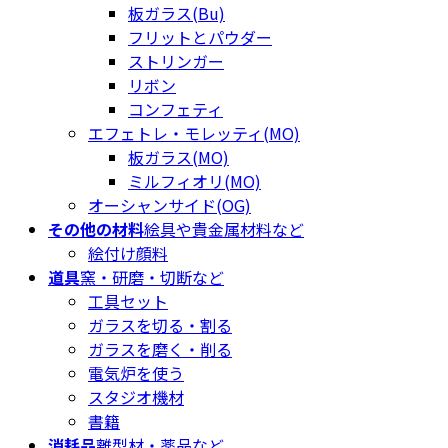
板ガラス(Bu)
フリットとパウダー
ストリンガー
リボン
コンフェティ
エフェトレ・モレッティ(MO)
板ガラス(MO)
ミルフィオリ(MO)
オーシャンサイド(OG)
その他の材料
絵具や貴金属材料など
絵付け顔料
道具
窯・研磨・切断など
工具セット
ガラスを切る・割る
ガラスを磨く・削る
電気炉を使う
スタジオ機材
書籍
消耗品
離型材・薬品など