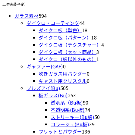
上旬実装予定）
594
ガラス素材
594
個
44
ダイクロ・コーティング
44
の
個
18
ダイクロ板（単色）
18
商
の
個
18
ダイクロ板（パターン）
18
品
商
の
個
4
ダイクロ板（テクスチャー）
4
品
商
の
3
個
ダイクロ板（セット商品）
3
品
商
個
1
の
ダイクロ（板以外のもの）
1
0
品
の
個
商
ギャファー(GAF)
0
個
0
商
の
品
吹きガラス用パウダー
0
の
個
0
品
商
キャスト用クリスタル
0
商
505
の
個
品
ブルズアイ(Bu)
505
品
個
253
商
の
板ガラス(Bu)
253
の
個
90
品
商
透明系（Bu板)
90
商
の
個
品
74
不透明系(Bu板)
74
品
商
の
個
50
ストリーキー(Bu板)
50
品
商
の
39
個
コラージュ(Bu板)
39
品
商
136
個
の
フリットとパウダー
136