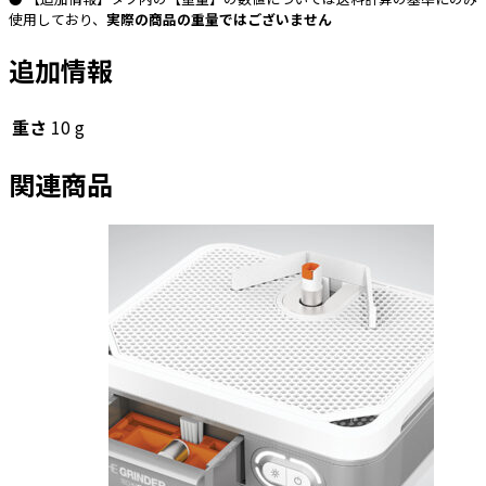
８”＃
使用しており、
実際の商品の重量ではございません
７
追加情報
０
個
重さ
10 g
関連商品