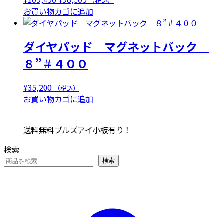
（税込）
の
在
お買い物カゴに追加
価
の
格
価
ダイヤパッド マグネットバック
は
格
¥109,450
は
８”＃４００
で
¥98,505
し
で
¥
35,200
（税込）
た。
す。
お買い物カゴに追加
送料無料ブルズアイ小板有り！
検索
検索