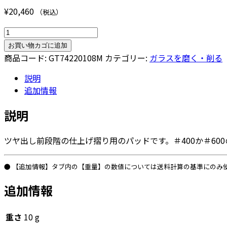
¥
20,460
（税込）
レ
ジ
お買い物カゴに追加
ン
商品コード:
GT74220108M
カテゴリー:
ガラスを磨く・削る
パ
説明
ッ
追加情報
ド
８”マ
説明
グ
ネ
ツヤ出し前段階の仕上げ摺り用のパッドです。＃400か＃6
ッ
ト
パ
● 【追加情報】タブ内の【重量】の数値については送料計算の基準にのみ
ッ
追加情報
ド
付
個
重さ
10 g