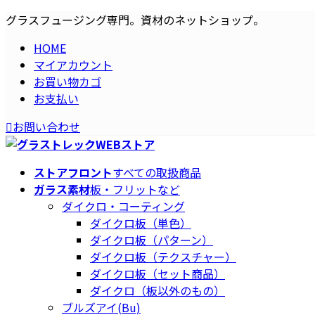
コ
ナ
グラスフュージング専門。資材のネットショップ。
ン
ビ
HOME
テ
ゲ
マイアカウント
ン
ー
お買い物カゴ
ツ
シ
お支払い
へ
ョ
ス
ン
お問い合わせ
キ
に
ッ
移
プ
動
ストアフロント
すべての取扱商品
ガラス素材
板・フリットなど
ダイクロ・コーティング
ダイクロ板（単色）
ダイクロ板（パターン）
ダイクロ板（テクスチャー）
ダイクロ板（セット商品）
ダイクロ（板以外のもの）
ブルズアイ(Bu)