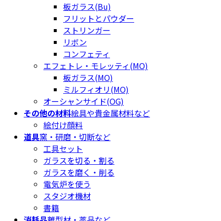
板ガラス(Bu)
フリットとパウダー
ストリンガー
リボン
コンフェティ
エフェトレ・モレッティ(MO)
板ガラス(MO)
ミルフィオリ(MO)
オーシャンサイド(OG)
その他の材料
絵具や貴金属材料など
絵付け顔料
道具
窯・研磨・切断など
工具セット
ガラスを切る・割る
ガラスを磨く・削る
電気炉を使う
スタジオ機材
書籍
消耗品
離型材・薬品など