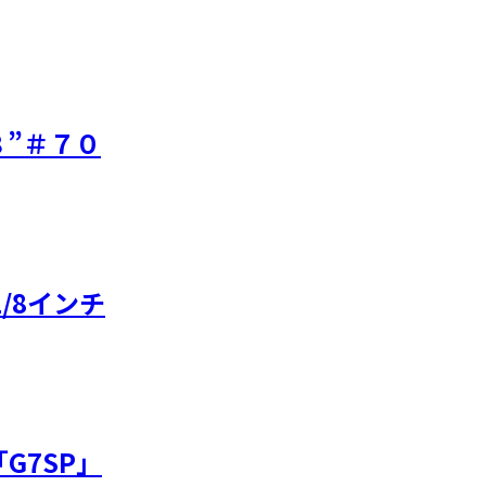
”＃７０
/8インチ
G7SP」