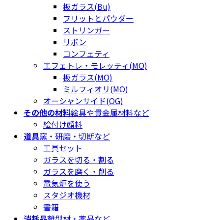
板ガラス(Bu)
フリットとパウダー
ストリンガー
リボン
コンフェティ
エフェトレ・モレッティ(MO)
板ガラス(MO)
ミルフィオリ(MO)
オーシャンサイド(OG)
その他の材料
絵具や貴金属材料など
絵付け顔料
道具
窯・研磨・切断など
工具セット
ガラスを切る・割る
ガラスを磨く・削る
電気炉を使う
スタジオ機材
書籍
消耗品
離型材・薬品など