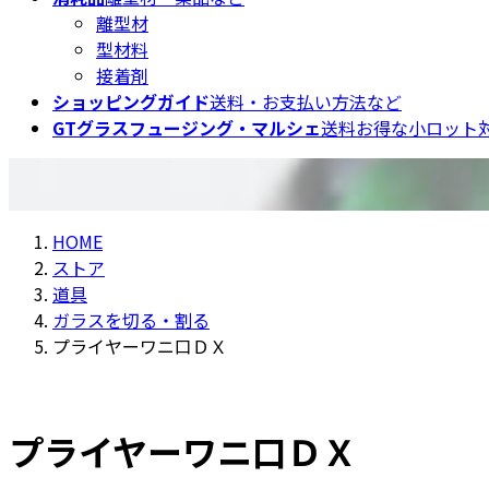
離型材
型材料
接着剤
ショッピングガイド
送料・お支払い方法など
GTグラスフュージング・マルシェ
送料お得な小ロット対
HOME
ストア
道具
ガラスを切る・割る
プライヤーワニ口ＤＸ
プライヤーワニ口ＤＸ