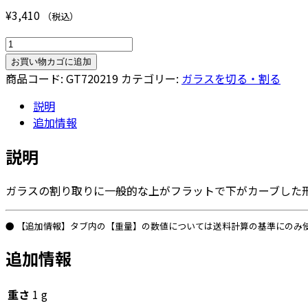
¥
3,410
（税込）
プ
ラ
お買い物カゴに追加
イ
商品コード:
GT720219
カテゴリー:
ガラスを切る・割る
ヤ
説明
ー
追加情報
ワ
ニ
説明
口
Ｄ
ガラスの割り取りに一般的な上がフラットで下がカーブした
Ｘ
個
● 【追加情報】タブ内の【重量】の数値については送料計算の基準にのみ
追加情報
重さ
1 g