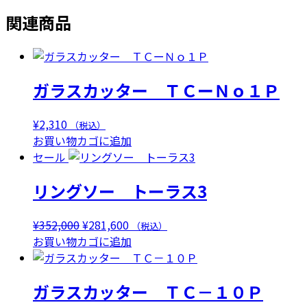
関連商品
ガラスカッター ＴＣーＮｏ１Ｐ
¥
2,310
（税込）
お買い物カゴに追加
セール
リングソー トーラス3
元
現
¥
352,000
¥
281,600
（税込）
の
在
お買い物カゴに追加
価
の
格
価
ガラスカッター ＴＣ－１０Ｐ
は
格
¥352,000
は