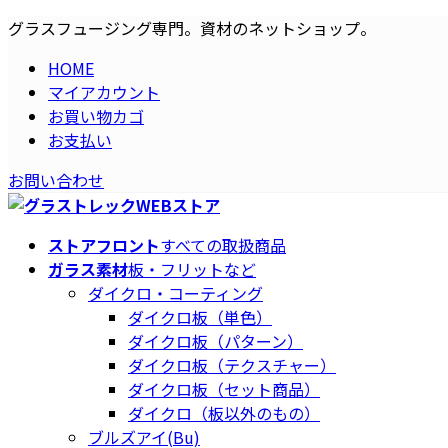
コ
ナ
グラスフュージング専門。資材のネットショップ。
ン
ビ
HOME
テ
ゲ
マイアカウント
ン
ー
お買い物カゴ
ツ
シ
お支払い
へ
ョ
ス
ン
お問い合わせ
キ
に
ッ
移
プ
動
ストアフロント
すべての取扱商品
ガラス素材
板・フリットなど
ダイクロ・コーティング
ダイクロ板（単色）
ダイクロ板（パターン）
ダイクロ板（テクスチャー）
ダイクロ板（セット商品）
ダイクロ（板以外のもの）
ブルズアイ(Bu)