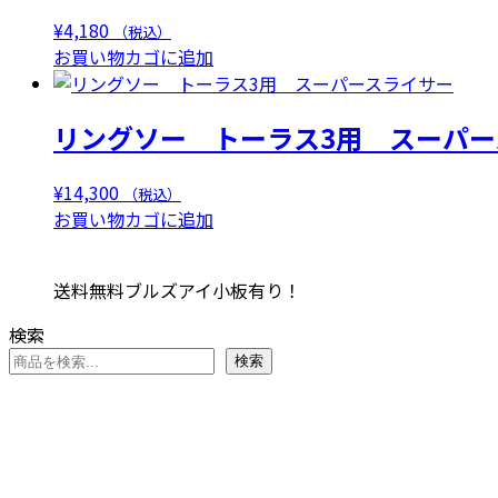
で
¥281,600
¥
4,180
（税込）
し
で
お買い物カゴに追加
た。
す。
リングソー トーラス3用 スーパー
¥
14,300
（税込）
お買い物カゴに追加
送料無料ブルズアイ小板有り！
検索
検索