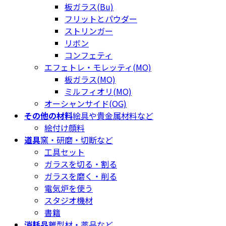
板ガラス(Bu)
フリットとパウダー
ストリンガー
リボン
コンフェティ
エフェトレ・モレッティ(MO)
板ガラス(MO)
ミルフィオリ(MO)
オーシャンサイド(OG)
その他の材料
絵具や貴金属材料など
絵付け顔料
道具
窯・研磨・切断など
工具セット
ガラスを切る・割る
ガラスを磨く・削る
電気炉を使う
スタジオ機材
書籍
消耗品
離型材・薬品など