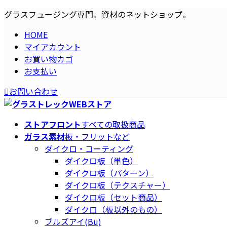
コ
ナ
グラスフュージング専門。資材のネットショップ。
ン
ビ
HOME
テ
ゲ
マイアカウント
ン
ー
お買い物カゴ
ツ
シ
お支払い
へ
ョ
ス
ン
お問い合わせ
キ
に
ッ
移
プ
動
ストアフロント
すべての取扱商品
ガラス素材
板・フリットなど
ダイクロ・コーティング
ダイクロ板（単色）
ダイクロ板（パターン）
ダイクロ板（テクスチャー）
ダイクロ板（セット商品）
ダイクロ（板以外のもの）
ブルズアイ(Bu)