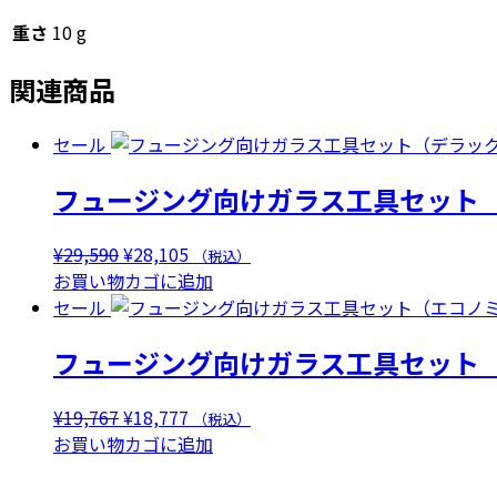
重さ
10 g
関連商品
セール
フュージング向けガラス工具セット
元
現
¥
29,590
¥
28,105
（税込）
の
在
お買い物カゴに追加
価
の
セール
格
価
フュージング向けガラス工具セット
は
格
¥29,590
は
で
¥28,105
元
現
¥
19,767
¥
18,777
（税込）
し
で
の
在
お買い物カゴに追加
た。
す。
価
の
格
価