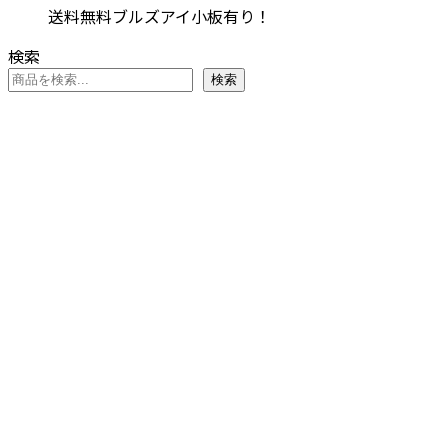
送料無料ブルズアイ小板有り！
は
格
¥19,767
は
検索
で
¥18,777
検索
し
で
た。
す。