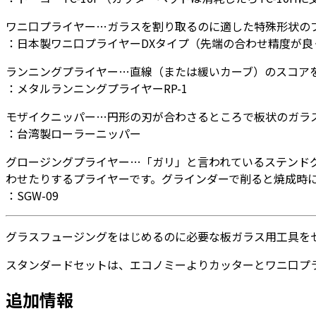
具
セ
ワニ口プライヤー…ガラスを割り取るのに適した特殊形状の
ッ
：日本製ワニ口プライヤーDXタイプ（先端の合わせ精度が良
ト
ランニングプライヤー…直線（または緩いカーブ）のスコア
（ス
：メタルランニングプライヤーRP-1
タ
ン
モザイクニッパー…円形の刃が合わさるところで板状のガラ
ダ
：台湾製ローラーニッパー
ー
ド）
グロージングプライヤー…「ガリ」と言われているステンド
個
わせたりするプライヤーです。グラインダーで削ると焼成時
：SGW-09
グラスフュージングをはじめるのに必要な板ガラス用工具を
スタンダードセットは、エコノミーよりカッターとワニ口プ
追加情報