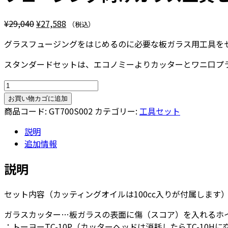
元
現
¥
29,040
¥
27,588
（税込）
の
在
グラスフュージングをはじめるのに必要な板ガラス用工具を
価
の
格
価
スタンダードセットは、エコノミーよりカッターとワニ口プ
は
格
フ
¥29,040
は
ュ
で
¥27,588
お買い物カゴに追加
ー
し
で
商品コード:
GT700S002
カテゴリー:
工具セット
ジ
た。
す。
説明
ン
追加情報
グ
向
説明
け
ガ
セット内容（カッティングオイルは100cc入りが付属します
ラ
ス
ガラスカッター…板ガラスの表面に傷（スコア）を入れるホ
工
：トーヨーTC-10P（カッターヘッドは消耗したらTC-10H