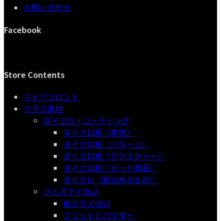
お問い合わせ
品
Facebook
Store Contents
ストアフロント
ガラス素材
ダイクロ・コーティング
ダイクロ板（単色）
ダイクロ板（パターン）
ダイクロ板（テクスチャー）
ダイクロ板（セット商品）
ダイクロ（板以外のもの）
ブルズアイ(Bu)
板ガラス(Bu)
フリットとパウダー