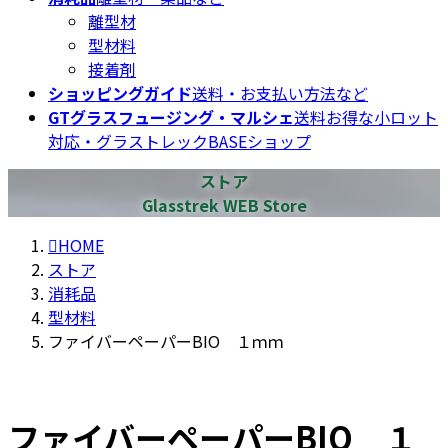
離型材
型材料
接着剤
ショッピングガイド
送料・お支払い方法など
GTグラスフュージング・マルシェ
送料お得な小ロット
対応・グラストレックBASEショップ
ストア
Glasstrek WEB Store
HOME
ストア
消耗品
型材料
ファイバーペーパーBIO １ｍｍ
ファイバーペーパーBIO １