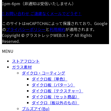
1pm-6pm（非通知は受信いたしません）
お問い合わせ
ご遠慮なくメールでどうぞ！
このサイトはreCAPTCHAによって保護されており、Google
の
プライバシーポリシー
と
利用規約
が適用されます。
Copyright © グラストレックWEBストア All Rights
Reserved.
MENU
ストアフロント
ガラス素材
ダイクロ・コーティング
ダイクロ板（単色）
ダイクロ板（パターン）
ダイクロ板（テクスチャー）
ダイクロ板（セット商品）
ダイクロ（板以外のもの）
ブルズアイ(Bu)