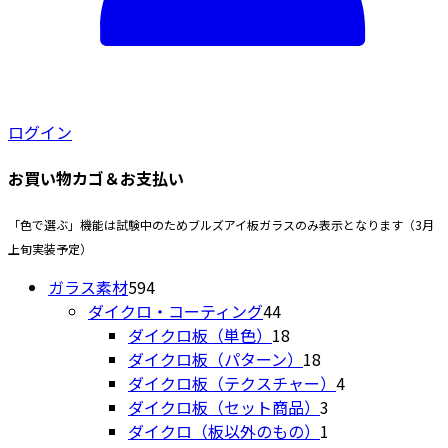
ログイン
お買い物カゴ＆お支払い
「色で選ぶ」機能は試験中のためブルズアイ板ガラスのみ表示となります（3月
上旬実装予定）
594
ガラス素材
594
個
44
ダイクロ・コーティング
44
の
個
18
ダイクロ板（単色）
18
商
の
個
18
ダイクロ板（パターン）
18
品
商
の
個
4
ダイクロ板（テクスチャー）
4
品
商
の
3
個
ダイクロ板（セット商品）
3
品
商
個
1
の
ダイクロ（板以外のもの）
1