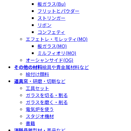
板ガラス(Bu)
フリットとパウダー
ストリンガー
リボン
コンフェティ
エフェトレ・モレッティ(MO)
板ガラス(MO)
ミルフィオリ(MO)
オーシャンサイド(OG)
その他の材料
絵具や貴金属材料など
絵付け顔料
道具
窯・研磨・切断など
工具セット
ガラスを切る・割る
ガラスを磨く・削る
電気炉を使う
スタジオ機材
書籍
消耗品
離型材・薬品など