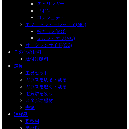
ストリンガー
リボン
コンフェティ
エフェトレ・モレッティ(MO)
板ガラス(MO)
ミルフィオリ(MO)
オーシャンサイド(OG)
その他の材料
絵付け顔料
道具
工具セット
ガラスを切る・割る
ガラスを磨く・削る
電気炉を使う
スタジオ機材
書籍
消耗品
離型材
型材料