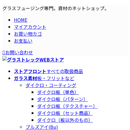
コ
ナ
グラスフュージング専門。資材のネットショップ。
ン
ビ
HOME
テ
ゲ
マイアカウント
ン
ー
お買い物カゴ
ツ
シ
お支払い
へ
ョ
ス
ン
お問い合わせ
キ
に
ッ
移
プ
動
ストアフロント
すべての取扱商品
ガラス素材
板・フリットなど
ダイクロ・コーティング
ダイクロ板（単色）
ダイクロ板（パターン）
ダイクロ板（テクスチャー）
ダイクロ板（セット商品）
ダイクロ（板以外のもの）
ブルズアイ(Bu)