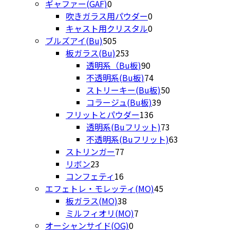
0
品
の
個
商
ギャファー(GAF)
0
個
0
商
の
品
吹きガラス用パウダー
0
の
個
0
品
商
キャスト用クリスタル
0
商
505
の
個
品
ブルズアイ(Bu)
505
品
個
253
商
の
板ガラス(Bu)
253
の
個
90
品
商
透明系（Bu板)
90
商
の
個
品
74
不透明系(Bu板)
74
品
商
の
個
50
ストリーキー(Bu板)
50
品
商
の
39
個
コラージュ(Bu板)
39
品
商
136
個
の
フリットとパウダー
136
品
個
の
商
73
透明系(Buフリット)
73
の
商
品
個
63
不透明系(Buフリット)
63
77
商
品
の
個
ストリンガー
77
23
個
品
商
の
リボン
23
個
16
の
品
商
コンフェティ
16
の
個
商
45
品
エフェトレ・モレッティ(MO)
45
商
の
品
38
個
板ガラス(MO)
38
品
商
個
7
の
ミルフィオリ(MO)
7
品
の
0
個
商
オーシャンサイド(OG)
0