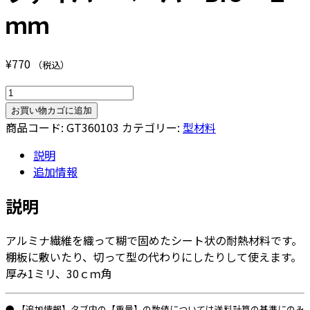
ｍｍ
¥
770
（税込）
フ
ァ
お買い物カゴに追加
イ
商品コード:
GT360103
カテゴリー:
型材料
バ
説明
ー
追加情報
ペ
ー
説明
パ
ー
アルミナ繊維を織って糊で固めたシート状の耐熱材料です。
BIO
棚板に敷いたり、切って型の代わりにしたりして使えます。
１
厚み1ミリ、30ｃｍ角
ｍ
ｍ
個
● 【追加情報】タブ内の【重量】の数値については送料計算の基準にのみ