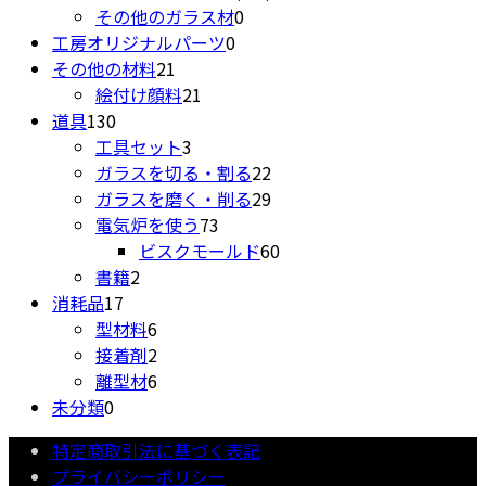
0
商
個
の
品
その他のガラス材
0
0
個
品
の
商
工房オリジナルパーツ
0
21
個
の
商
品
その他の材料
21
個
21
の
商
品
絵付け顔料
21
130
の
個
商
品
道具
130
個
商
3
の
品
工具セット
3
の
品
個
商
22
ガラスを切る・割る
22
商
の
品
個
29
ガラスを磨く・削る
29
品
商
73
の
個
電気炉を使う
73
品
個
商
の
60
ビスクモールド
60
2
の
品
商
個
書籍
2
17
個
商
品
の
消耗品
17
個
の
6
品
商
型材料
6
の
商
個
2
品
接着剤
2
商
品
の
個
6
離型材
6
0
品
商
の
個
未分類
0
個
品
商
の
特定商取引法に基づく表記
の
品
商
プライバシーポリシー
商
品