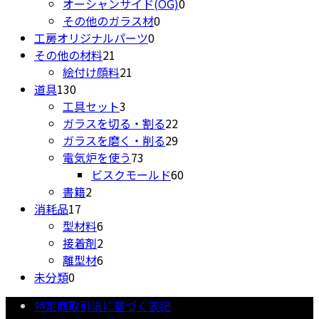
品
の
0
個
商
オーシャンサイド(OG)
0
0
商
個
の
品
その他のガラス材
0
0
個
品
の
商
工房オリジナルパーツ
0
21
個
の
商
品
その他の材料
21
個
21
の
商
品
絵付け顔料
21
130
の
個
商
品
道具
130
個
商
3
の
品
工具セット
3
の
品
個
商
22
ガラスを切る・割る
22
商
の
品
個
29
ガラスを磨く・削る
29
品
商
73
の
個
電気炉を使う
73
品
個
商
の
60
ビスクモールド
60
2
の
品
商
個
書籍
2
17
個
商
品
の
消耗品
17
個
の
6
品
商
型材料
6
の
商
個
2
品
接着剤
2
商
品
の
個
6
離型材
6
0
品
商
の
個
未分類
0
個
品
商
の
特定商取引法に基づく表記
の
品
商