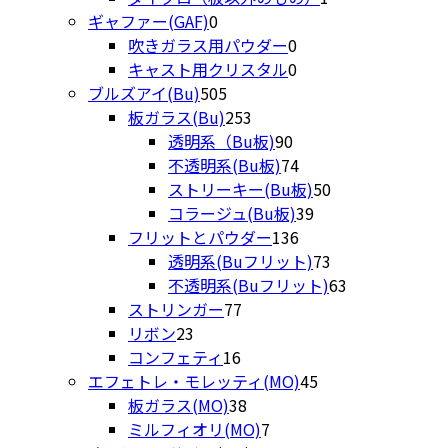
0
品
の
個
商
ギャファー(GAF)
0
個
0
商
の
品
吹きガラス用パウダー
0
の
個
0
品
商
キャスト用クリスタル
0
商
505
の
個
品
ブルズアイ(Bu)
505
品
個
253
商
の
板ガラス(Bu)
253
の
個
90
品
商
透明系（Bu板)
90
商
の
個
品
74
不透明系(Bu板)
74
品
商
の
個
50
ストリーキー(Bu板)
50
品
商
の
39
個
コラージュ(Bu板)
39
品
商
136
個
の
フリットとパウダー
136
品
個
の
商
73
透明系(Buフリット)
73
の
商
品
個
63
不透明系(Buフリット)
63
77
商
品
の
個
ストリンガー
77
23
個
品
商
の
リボン
23
個
16
の
品
商
コンフェティ
16
の
個
商
45
品
エフェトレ・モレッティ(MO)
45
商
の
品
38
個
板ガラス(MO)
38
品
商
個
7
の
ミルフィオリ(MO)
7