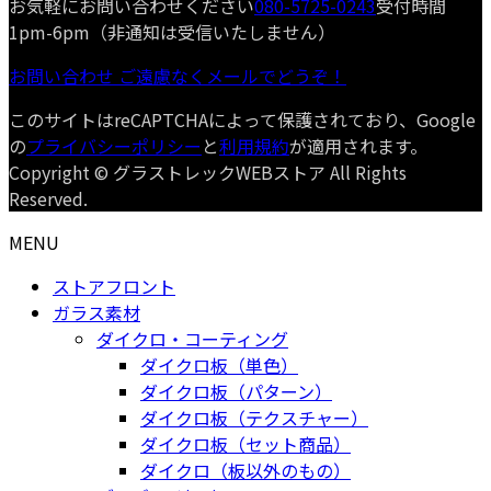
お気軽にお問い合わせください
080-5725-0243
受付時間
1pm-6pm（非通知は受信いたしません）
お問い合わせ
ご遠慮なくメールでどうぞ！
このサイトはreCAPTCHAによって保護されており、Google
の
プライバシーポリシー
と
利用規約
が適用されます。
Copyright © グラストレックWEBストア All Rights
Reserved.
MENU
ストアフロント
ガラス素材
ダイクロ・コーティング
ダイクロ板（単色）
ダイクロ板（パターン）
ダイクロ板（テクスチャー）
ダイクロ板（セット商品）
ダイクロ（板以外のもの）