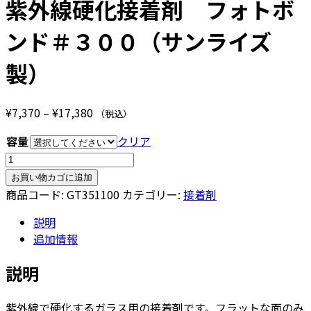
紫外線硬化接着剤 フォトボ
ンド＃３００（サンライズ
製）
価
¥
7,370
–
¥
17,380
（税込）
格
容量
クリア
帯:
紫
¥7,370
外
–
お買い物カゴに追加
線
商品コード:
GT351100
カテゴリー:
接着剤
¥17,380
硬
説明
化
追加情報
接
着
説明
剤
フ
紫外線で硬化するガラス用の接着剤です。フラットな面のみ
ォ