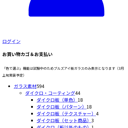
ログイン
お買い物カゴ＆お支払い
「色で選ぶ」機能は試験中のためブルズアイ板ガラスのみ表示となります（3月
上旬実装予定）
594
ガラス素材
594
個
44
ダイクロ・コーティング
44
の
個
18
ダイクロ板（単色）
18
商
の
個
18
ダイクロ板（パターン）
18
品
商
の
個
4
ダイクロ板（テクスチャー）
4
品
商
の
3
個
ダイクロ板（セット商品）
3
品
商
個
1
の
ダイクロ（板以外のもの）
1