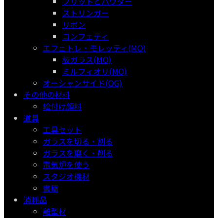
フリットとパウダー
ストリンガー
リボン
コンフェティ
エフェトレ・モレッティ(MO)
板ガラス(MO)
ミルフィオリ(MO)
オーシャンサイド(OG)
その他の材料
絵付け顔料
道具
工具セット
ガラスを切る・割る
ガラスを磨く・削る
電気炉を使う
スタジオ機材
書籍
消耗品
離型材