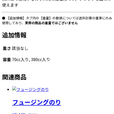
使えます
ト
ボ
ン
● 【追加情報】タブ内の【重量】の数値については送料計算の基準にのみ
ド
使用しており、
実際の商品の重量ではございません
＃
追加情報
３
０
０
重さ
該当なし
（サ
容量
70cc入り, 380cc入り
ン
ラ
イ
関連商品
ズ
製）
個
フュージングのり