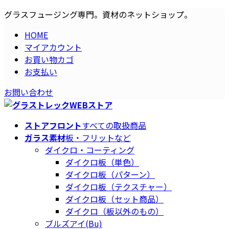
コ
ナ
グラスフュージング専門。資材のネットショップ。
ン
ビ
HOME
テ
ゲ
マイアカウント
ン
ー
お買い物カゴ
ツ
シ
お支払い
へ
ョ
ス
ン
お問い合わせ
キ
に
ッ
移
プ
動
ストアフロント
すべての取扱商品
ガラス素材
板・フリットなど
ダイクロ・コーティング
ダイクロ板（単色）
ダイクロ板（パターン）
ダイクロ板（テクスチャー）
ダイクロ板（セット商品）
ダイクロ（板以外のもの）
ブルズアイ(Bu)