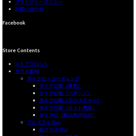
プライバシーポリシー
商
品
お問い合わせ
品
Facebook
Store Contents
ストアフロント
ガラス素材
ダイクロ・コーティング
ダイクロ板（単色）
ダイクロ板（パターン）
ダイクロ板（テクスチャー）
ダイクロ板（セット商品）
ダイクロ（板以外のもの）
ブルズアイ(Bu)
板ガラス(Bu)