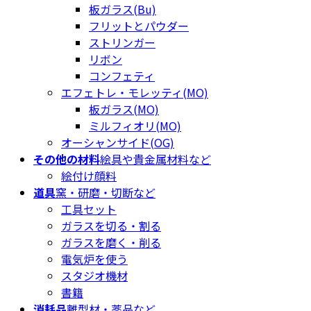
板ガラス(Bu)
フリットとパウダー
ストリンガー
リボン
コンフェティ
エフェトレ・モレッティ(MO)
板ガラス(MO)
ミルフィオリ(MO)
オーシャンサイド(OG)
その他の材料
絵具や貴金属材料など
絵付け顔料
道具
窯・研磨・切断など
工具セット
ガラスを切る・割る
ガラスを磨く・削る
電気炉を使う
スタジオ機材
書籍
消耗品
離型材・薬品など