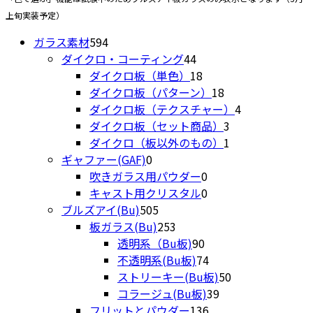
ペ
ま
上旬実装予定）
ー
す
594
ジ
ガラス素材
594
個
44
か
ダイクロ・コーティング
44
の
個
18
ら
ダイクロ板（単色）
18
商
の
個
18
選
ダイクロ板（パターン）
18
品
商
の
個
4
択
ダイクロ板（テクスチャー）
4
品
商
の
3
個
で
ダイクロ板（セット商品）
3
品
商
個
1
の
き
ダイクロ（板以外のもの）
1
0
品
の
個
商
ま
ギャファー(GAF)
0
個
0
商
の
品
す
吹きガラス用パウダー
0
の
個
0
品
商
キャスト用クリスタル
0
商
505
の
個
品
ブルズアイ(Bu)
505
品
個
253
商
の
板ガラス(Bu)
253
の
個
90
品
商
透明系（Bu板)
90
商
の
個
品
74
不透明系(Bu板)
74
品
商
の
個
50
ストリーキー(Bu板)
50
品
商
の
39
個
コラージュ(Bu板)
39
品
商
136
個
の
フリットとパウダー
136