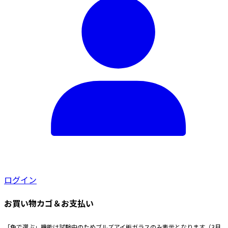
リ
で
ま
品
エ
き
す。
ペ
ー
ま
オ
ー
シ
す
プ
ジ
ョ
シ
か
ン
ョ
ら
が
ン
選
あ
は
択
り
商
で
ま
品
き
す。
ペ
ま
オ
ー
す
プ
ジ
シ
か
ョ
ら
ログイン
ン
選
は
択
お買い物カゴ＆お支払い
商
で
品
き
「色で選ぶ」機能は試験中のためブルズアイ板ガラスのみ表示となります（3月