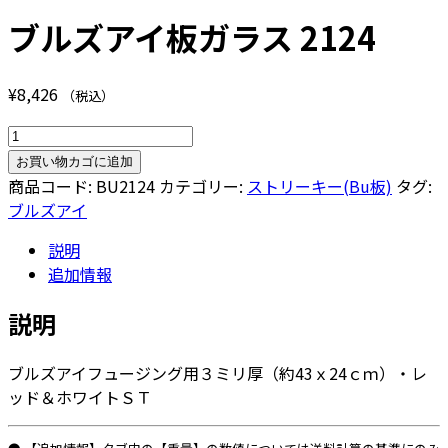
ブルズアイ板ガラス 2124
¥
8,426
（税込）
ブ
ル
お買い物カゴに追加
ズ
商品コード:
BU2124
カテゴリー:
ストリーキー(Bu板)
タグ:
ア
ブルズアイ
イ
説明
板
追加情報
ガ
ラ
説明
ス
2124
ブルズアイフュージング用３ミリ厚（約43ｘ24ｃｍ）・レ
個
ッド＆ホワイトＳＴ