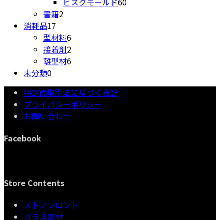
品
個
商
の
60
ビスクモールド
60
2
の
品
商
個
書籍
2
17
個
商
品
の
消耗品
17
個
の
6
品
商
型材料
6
の
商
個
2
品
接着剤
2
商
品
の
個
6
離型材
6
0
品
商
の
個
未分類
0
個
品
商
の
特定商取引法に基づく表記
の
品
商
プライバシーポリシー
商
品
お問い合わせ
品
Facebook
Store Contents
ストアフロント
ガラス素材