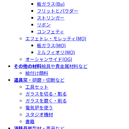
板ガラス(Bu)
フリットとパウダー
ストリンガー
リボン
コンフェティ
エフェトレ・モレッティ(MO)
板ガラス(MO)
ミルフィオリ(MO)
オーシャンサイド(OG)
その他の材料
絵具や貴金属材料など
絵付け顔料
道具
窯・研磨・切断など
工具セット
ガラスを切る・割る
ガラスを磨く・削る
電気炉を使う
スタジオ機材
書籍
消耗品
離型材・薬品など