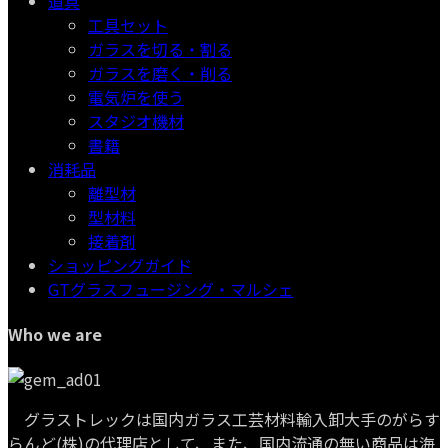
道具
工具セット
ガラスを切る・割る
ガラスを磨く・削る
電気炉を使う
スタジオ機材
書籍
消耗品
離型材
型材料
接着剤
ショッピングガイド
GTグラスフュージング・マルシェ
Who we are
グラストレックは国内ガラス工芸材料輸入卸大手のがらす
らんど(株)の代理店として、また、国内流通の無い商品は海