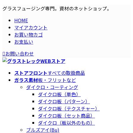
コ
ナ
グラスフュージング専門。資材のネットショップ。
ン
ビ
HOME
テ
ゲ
マイアカウント
ン
ー
お買い物カゴ
ツ
シ
お支払い
へ
ョ
ス
ン
お問い合わせ
キ
に
ッ
移
プ
動
ストアフロント
すべての取扱商品
ガラス素材
板・フリットなど
ダイクロ・コーティング
ダイクロ板（単色）
ダイクロ板（パターン）
ダイクロ板（テクスチャー）
ダイクロ板（セット商品）
ダイクロ（板以外のもの）
ブルズアイ(Bu)