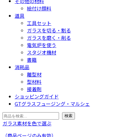
その他の材料
絵付け顔料
道具
工具セット
ガラスを切る・割る
ガラスを磨く・削る
電気炉を使う
スタジオ機材
書籍
消耗品
離型材
型材料
接着剤
ショッピングガイド
GTグラスフュージング・マルシェ
検
検索
索
ガラス素材を色で選ぶ
（商品ページのみ有効）