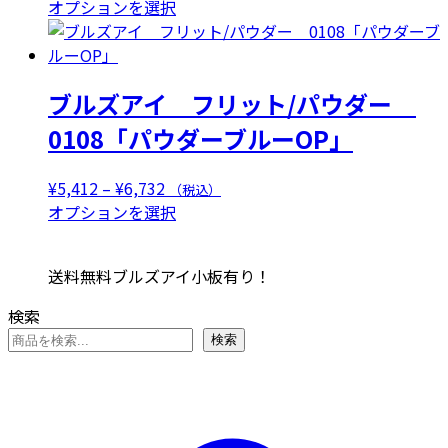
あ
格
こ
オプションを選択
バ
り
帯:
の
リ
ま
¥6,314
商
エ
す。
–
品
ー
オ
ブルズアイ フリット/パウダー
¥7,634
に
シ
プ
は
0108「パウダーブルーOP」
ョ
シ
複
ン
ョ
数
が
価
¥
5,412
–
¥
6,732
（税込）
ン
の
あ
格
こ
オプションを選択
は
バ
り
帯:
の
商
リ
ま
¥5,412
商
品
エ
送料無料ブルズアイ小板有り！
す。
–
品
ペ
ー
オ
¥6,732
に
ー
検索
シ
プ
は
ジ
ョ
検索
シ
複
か
ン
ョ
数
ら
が
ン
の
選
あ
は
バ
択
り
商