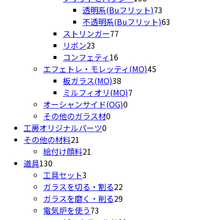
品
個
の
商
73
透明系(Buフリット)
73
の
商
品
個
63
不透明系(Buフリット)
63
77
商
品
の
個
ストリンガー
77
23
個
品
商
の
リボン
23
個
16
の
品
商
コンフェティ
16
の
個
商
45
品
エフェトレ・モレッティ(MO)
45
商
の
品
38
個
板ガラス(MO)
38
品
商
個
7
の
ミルフィオリ(MO)
7
品
の
0
個
商
オーシャンサイド(OG)
0
0
商
個
の
品
その他のガラス材
0
0
個
品
の
商
工房オリジナルパーツ
0
21
個
の
商
品
その他の材料
21
個
21
の
商
品
絵付け顔料
21
130
の
個
商
品
道具
130
個
商
3
の
品
工具セット
3
の
品
個
商
22
ガラスを切る・割る
22
商
の
品
個
29
ガラスを磨く・削る
29
品
商
73
の
個
電気炉を使う
73