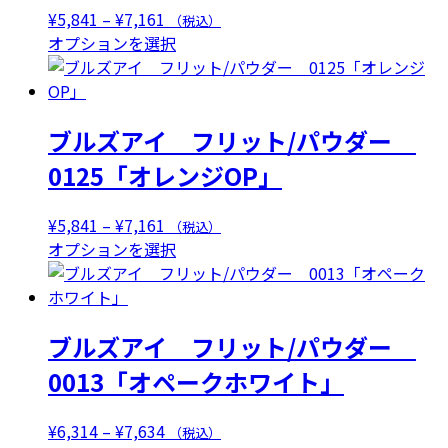
価
¥
5,841
–
¥
7,161
（税込）
格
こ
オプションを選択
帯:
の
¥5,841
商
–
品
ブルズアイ フリット/パウダー
¥7,161
に
は
0125「オレンジOP」
複
数
価
¥
5,841
–
¥
7,161
（税込）
の
格
こ
オプションを選択
バ
帯:
の
リ
¥5,841
商
エ
–
品
ー
ブルズアイ フリット/パウダー
¥7,161
に
シ
は
0013「オペークホワイト」
ョ
複
ン
数
が
価
¥
6,314
–
¥
7,634
（税込）
の