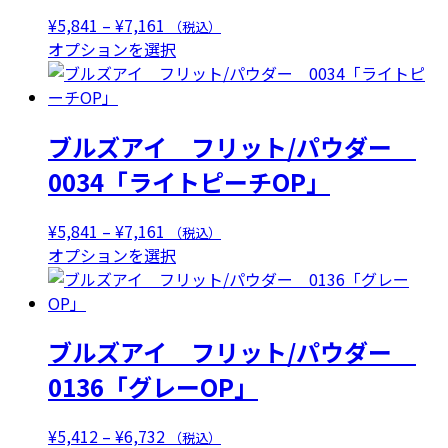
数
価
¥
5,841
–
¥
7,161
（税込）
の
格
こ
オプションを選択
バ
帯:
の
リ
¥5,841
商
エ
–
品
ー
ブルズアイ フリット/パウダー
¥7,161
に
シ
は
0034「ライトピーチOP」
ョ
複
ン
数
が
価
¥
5,841
–
¥
7,161
（税込）
の
あ
格
こ
オプションを選択
バ
り
帯:
の
リ
ま
¥5,841
商
エ
す。
–
品
ー
オ
ブルズアイ フリット/パウダー
¥7,161
に
シ
プ
は
0136「グレーOP」
ョ
シ
複
ン
ョ
数
が
価
¥
5,412
–
¥
6,732
（税込）
ン
の