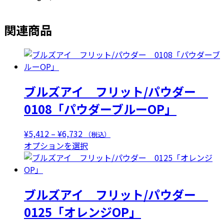
個
関連商品
ブルズアイ フリット/パウダー
0108「パウダーブルーOP」
価
¥
5,412
–
¥
6,732
（税込）
格
こ
オプションを選択
帯:
の
¥5,412
商
–
品
ブルズアイ フリット/パウダー
¥6,732
に
は
0125「オレンジOP」
複