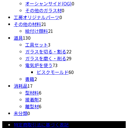
品
の
0
個
商
オーシャンサイド(OG)
0
0
商
個
の
品
その他のガラス材
0
0
個
品
の
商
工房オリジナルパーツ
0
21
個
の
商
品
その他の材料
21
個
21
の
商
品
絵付け顔料
21
130
の
個
商
品
道具
130
個
商
3
の
品
工具セット
3
の
品
個
商
22
ガラスを切る・割る
22
商
の
品
個
29
ガラスを磨く・削る
29
品
商
73
の
個
電気炉を使う
73
品
個
商
の
60
ビスクモールド
60
2
の
品
商
個
書籍
2
17
個
商
品
の
消耗品
17
個
の
6
品
商
型材料
6
の
商
個
2
品
接着剤
2
商
品
の
個
6
離型材
6
0
品
商
の
個
未分類
0
個
品
商
の
特定商取引法に基づく表記
の
品
商