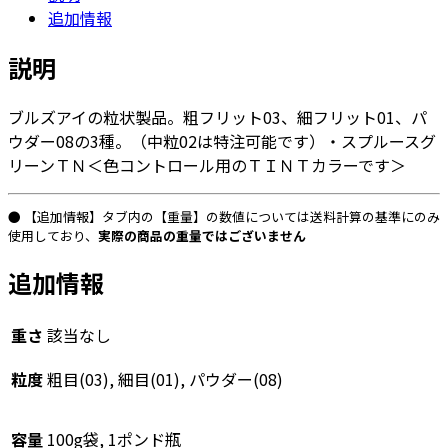
追加情報
リ
ッ
説明
ト/
パ
ブルズアイの粒状製品。粗フリット03、細フリット01、パ
ウ
ウダー08の3種。（中粒02は特注可能です）・スプルースグ
ダ
リーンＴＮ＜色コントロール用のＴＩＮＴカラーです＞
ー
1841「TN
ス
● 【追加情報】タブ内の【重量】の数値については送料計算の基準にのみ
プ
使用しており、
実際の商品の重量ではございません
ル
追加情報
ー
ス
グ
重さ
該当なし
リ
粒度
粗目(03), 細目(01), パウダー(08)
ー
ン
TP」
容量
100g袋, 1ポンド瓶