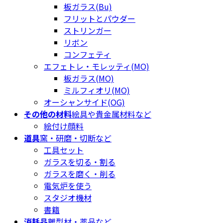
板ガラス(Bu)
フリットとパウダー
ストリンガー
リボン
コンフェティ
エフェトレ・モレッティ(MO)
板ガラス(MO)
ミルフィオリ(MO)
オーシャンサイド(OG)
その他の材料
絵具や貴金属材料など
絵付け顔料
道具
窯・研磨・切断など
工具セット
ガラスを切る・割る
ガラスを磨く・削る
電気炉を使う
スタジオ機材
書籍
消耗品
離型材・薬品など