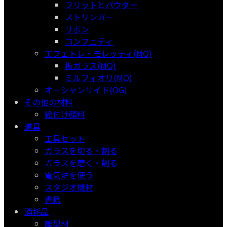
フリットとパウダー
ストリンガー
リボン
コンフェティ
エフェトレ・モレッティ(MO)
板ガラス(MO)
ミルフィオリ(MO)
オーシャンサイド(OG)
その他の材料
絵付け顔料
道具
工具セット
ガラスを切る・割る
ガラスを磨く・削る
電気炉を使う
スタジオ機材
書籍
消耗品
離型材