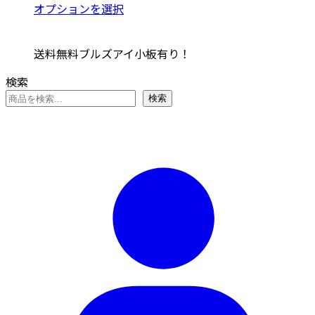
あ
格
こ
オプションを選択
は
バ
り
帯:
の
商
リ
ま
¥5,412
商
品
エ
送料無料ブルズアイ小板有り！
す。
–
品
ペ
ー
オ
¥6,732
に
ー
検索
シ
プ
は
ジ
ョ
検索
シ
複
か
ン
ョ
数
ら
が
ン
の
選
あ
は
バ
択
り
商
リ
で
ま
品
エ
き
す。
ペ
ー
ま
オ
ー
シ
す
プ
ジ
ョ
シ
か
ン
ョ
ら
が
ン
選
あ
は
択
り