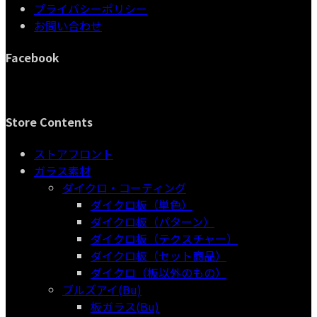
プライバシーポリシー
商
品
お問い合わせ
品
Facebook
Store Contents
ストアフロント
ガラス素材
ダイクロ・コーティング
ダイクロ板（単色）
ダイクロ板（パターン）
ダイクロ板（テクスチャー）
ダイクロ板（セット商品）
ダイクロ（板以外のもの）
ブルズアイ(Bu)
板ガラス(Bu)