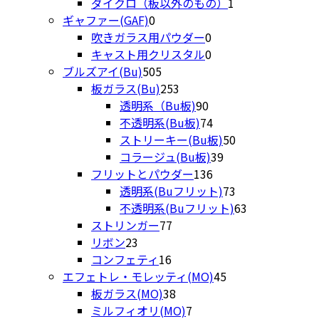
品
商
個
1
の
き
ダイクロ（板以外のもの）
1
0
品
の
個
商
ま
ギャファー(GAF)
0
個
0
商
の
品
す
吹きガラス用パウダー
0
の
個
0
品
商
キャスト用クリスタル
0
商
505
の
個
品
ブルズアイ(Bu)
505
品
個
253
商
の
板ガラス(Bu)
253
の
個
90
品
商
透明系（Bu板)
90
商
の
個
品
74
不透明系(Bu板)
74
品
商
の
個
50
ストリーキー(Bu板)
50
品
商
の
39
個
コラージュ(Bu板)
39
品
商
136
個
の
フリットとパウダー
136
品
個
の
商
73
透明系(Buフリット)
73
の
商
品
個
63
不透明系(Buフリット)
63
77
商
品
の
個
ストリンガー
77
23
個
品
商
の
リボン
23
個
16
の
品
商
コンフェティ
16
の
個
商
45
品
エフェトレ・モレッティ(MO)
45
商
の
品
38
個
板ガラス(MO)
38
品
商
個
7
の
ミルフィオリ(MO)
7