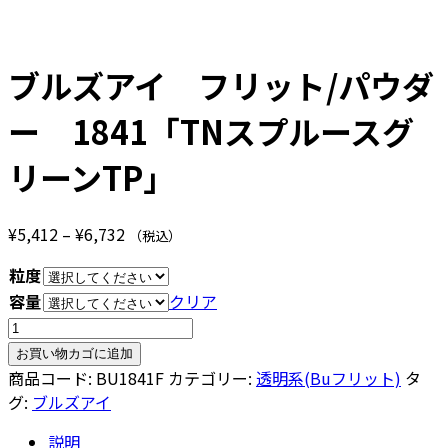
ブルズアイ フリット/パウダ
ー 1841「TNスプルースグ
リーンTP」
価
¥
5,412
–
¥
6,732
（税込）
格
粒度
帯:
容量
クリア
¥5,412
ブ
–
ル
¥6,732
お買い物カゴに追加
ズ
商品コード:
BU1841F
カテゴリー:
透明系(Buフリット)
タ
ア
グ:
ブルズアイ
イ
説明
フ