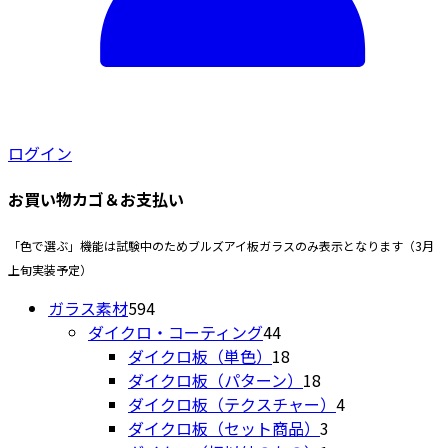
商
で
ま
品
き
す。
ペ
ま
オ
ー
す
プ
ジ
シ
か
ョ
ら
ログイン
ン
選
は
択
お買い物カゴ＆お支払い
商
で
品
き
「色で選ぶ」機能は試験中のためブルズアイ板ガラスのみ表示となります（3月
ペ
ま
上旬実装予定）
ー
す
594
ジ
ガラス素材
594
個
44
か
ダイクロ・コーティング
44
の
個
18
ら
ダイクロ板（単色）
18
商
の
個
18
選
ダイクロ板（パターン）
18
品
商
の
個
4
択
ダイクロ板（テクスチャー）
4
品
商
の
3
個
で
ダイクロ板（セット商品）
3