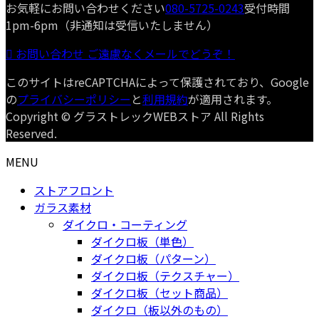
お気軽にお問い合わせください
080-5725-0243
受付時間
1pm-6pm（非通知は受信いたしません）
お問い合わせ
ご遠慮なくメールでどうぞ！
このサイトはreCAPTCHAによって保護されており、Google
の
プライバシーポリシー
と
利用規約
が適用されます。
Copyright © グラストレックWEBストア All Rights
Reserved.
MENU
ストアフロント
ガラス素材
ダイクロ・コーティング
ダイクロ板（単色）
ダイクロ板（パターン）
ダイクロ板（テクスチャー）
ダイクロ板（セット商品）
ダイクロ（板以外のもの）