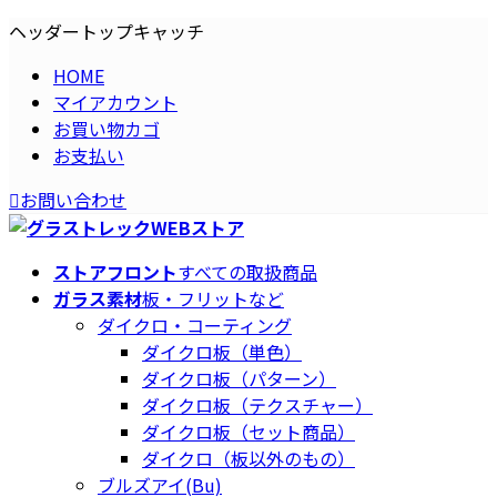
コ
ナ
ヘッダートップキャッチ
ン
ビ
HOME
テ
ゲ
マイアカウント
ン
ー
お買い物カゴ
ツ
シ
お支払い
へ
ョ
ス
ン
お問い合わせ
キ
に
ッ
移
プ
動
ストアフロント
すべての取扱商品
ガラス素材
板・フリットなど
ダイクロ・コーティング
ダイクロ板（単色）
ダイクロ板（パターン）
ダイクロ板（テクスチャー）
ダイクロ板（セット商品）
ダイクロ（板以外のもの）
ブルズアイ(Bu)