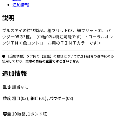
追加情報
リ
ッ
説明
ト/
パ
ブルズアイの粒状製品。粗フリット03、細フリット01、パ
ウ
ウダー08の3種。（中粒02は特注可能です）・コーラルオレ
ダ
ンジＴＮ＜色コントロール用のＴＩＮＴカラーです＞
ー
1834「TN
コ
● 【追加情報】タブ内の【重量】の数値については送料計算の基準にのみ
ー
使用しており、
実際の商品の重量ではございません
ラ
追加情報
ル
オ
レ
重さ
該当なし
ン
粒度
粗目(03), 細目(01), パウダー(08)
ジ
TP」
個
容量
100g袋, 1ポンド瓶