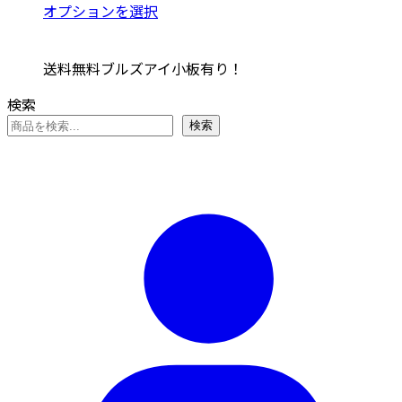
あ
格
こ
オプションを選択
は
バ
り
帯:
の
商
リ
ま
¥5,841
商
品
エ
送料無料ブルズアイ小板有り！
す。
–
品
ペ
ー
オ
¥7,161
に
ー
検索
シ
プ
は
ジ
ョ
検索
シ
複
か
ン
ョ
数
ら
が
ン
の
選
あ
は
バ
択
り
商
リ
で
ま
品
エ
き
す。
ペ
ー
ま
オ
ー
シ
す
プ
ジ
ョ
シ
か
ン
ョ
ら
が
ン
選
あ
は
択
り