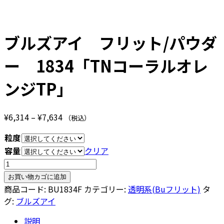
ブルズアイ フリット/パウダ
ー 1834「TNコーラルオレ
ンジTP」
価
¥
6,314
–
¥
7,634
（税込）
格
粒度
帯:
容量
クリア
¥6,314
ブ
–
ル
¥7,634
お買い物カゴに追加
ズ
商品コード:
BU1834F
カテゴリー:
透明系(Buフリット)
タ
ア
グ:
ブルズアイ
イ
説明
フ