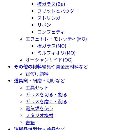
板ガラス(Bu)
フリットとパウダー
ストリンガー
リボン
コンフェティ
エフェトレ・モレッティ(MO)
板ガラス(MO)
ミルフィオリ(MO)
オーシャンサイド(OG)
その他の材料
絵具や貴金属材料など
絵付け顔料
道具
窯・研磨・切断など
工具セット
ガラスを切る・割る
ガラスを磨く・削る
電気炉を使う
スタジオ機材
書籍
消耗品
離型材・薬品など