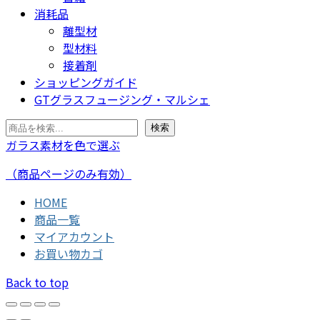
消耗品
離型材
型材料
接着剤
ショッピングガイド
GTグラスフュージング・マルシェ
検
検索
索
ガラス素材を色で選ぶ
（商品ページのみ有効）
HOME
商品一覧
マイアカウント
お買い物カゴ
Back to top