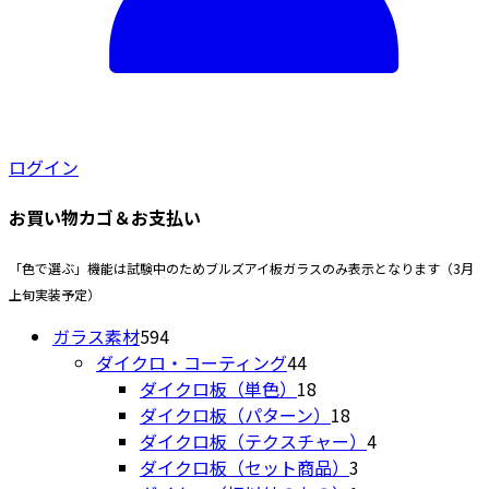
商
で
ま
品
き
す。
ペ
ま
オ
ー
す
プ
ジ
シ
か
ョ
ら
ログイン
ン
選
は
択
お買い物カゴ＆お支払い
商
で
品
き
「色で選ぶ」機能は試験中のためブルズアイ板ガラスのみ表示となります（3月
ペ
ま
上旬実装予定）
ー
す
594
ジ
ガラス素材
594
個
44
か
ダイクロ・コーティング
44
の
個
18
ら
ダイクロ板（単色）
18
商
の
個
18
選
ダイクロ板（パターン）
18
品
商
の
個
4
択
ダイクロ板（テクスチャー）
4
品
商
の
3
個
で
ダイクロ板（セット商品）
3