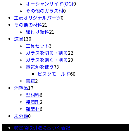
品
の
0
個
商
オーシャンサイド(OG)
0
0
商
個
の
品
その他のガラス材
0
0
個
品
の
商
工房オリジナルパーツ
0
21
個
の
商
品
その他の材料
21
個
21
の
商
品
絵付け顔料
21
130
の
個
商
品
道具
130
個
商
3
の
品
工具セット
3
の
品
個
商
22
ガラスを切る・割る
22
商
の
品
個
29
ガラスを磨く・削る
29
品
商
73
の
個
電気炉を使う
73
品
個
商
の
60
ビスクモールド
60
2
の
品
商
個
書籍
2
17
個
商
品
の
消耗品
17
個
の
6
品
商
型材料
6
の
商
個
2
品
接着剤
2
商
品
の
個
6
離型材
6
0
品
商
の
個
未分類
0
個
品
商
の
特定商取引法に基づく表記
の
品
商