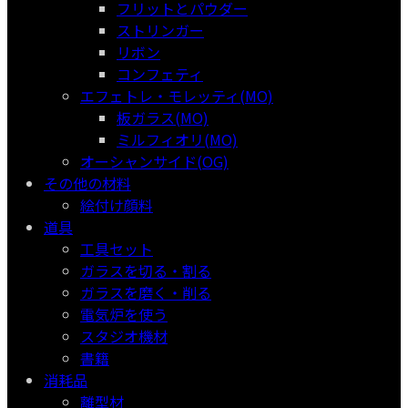
フリットとパウダー
ストリンガー
リボン
コンフェティ
エフェトレ・モレッティ(MO)
板ガラス(MO)
ミルフィオリ(MO)
オーシャンサイド(OG)
その他の材料
絵付け顔料
道具
工具セット
ガラスを切る・割る
ガラスを磨く・削る
電気炉を使う
スタジオ機材
書籍
消耗品
離型材