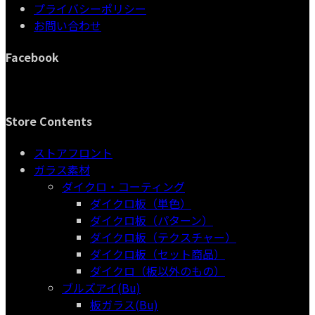
プライバシーポリシー
商
品
お問い合わせ
品
Facebook
Store Contents
ストアフロント
ガラス素材
ダイクロ・コーティング
ダイクロ板（単色）
ダイクロ板（パターン）
ダイクロ板（テクスチャー）
ダイクロ板（セット商品）
ダイクロ（板以外のもの）
ブルズアイ(Bu)
板ガラス(Bu)