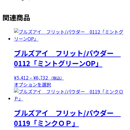
関連商品
ブルズアイ フリット/パウダー
0112「ミントグリーンOP」
価
¥
5,412
–
¥
6,732
（税込）
格
こ
オプションを選択
帯:
の
¥5,412
商
–
品
ブルズアイ フリット/パウダー
¥6,732
に
は
0119「ミンクＯＰ」
複