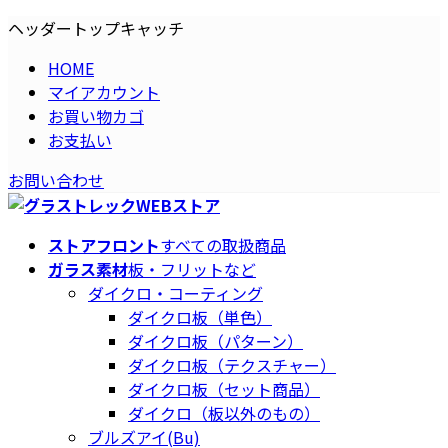
コ
ナ
ヘッダートップキャッチ
ン
ビ
HOME
テ
ゲ
マイアカウント
ン
ー
お買い物カゴ
ツ
シ
お支払い
へ
ョ
ス
ン
お問い合わせ
キ
に
ッ
移
プ
動
ストアフロント
すべての取扱商品
ガラス素材
板・フリットなど
ダイクロ・コーティング
ダイクロ板（単色）
ダイクロ板（パターン）
ダイクロ板（テクスチャー）
ダイクロ板（セット商品）
ダイクロ（板以外のもの）
ブルズアイ(Bu)