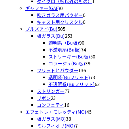
品
商
個
1
の
き
ダイクロ（板以外のもの）
1
0
品
の
個
商
ま
ギャファー(GAF)
0
個
0
商
の
品
す
吹きガラス用パウダー
0
の
個
0
品
商
キャスト用クリスタル
0
商
505
の
個
品
ブルズアイ(Bu)
505
品
個
253
商
の
板ガラス(Bu)
253
の
個
90
品
商
透明系（Bu板)
90
商
の
個
品
74
不透明系(Bu板)
74
品
商
の
個
50
ストリーキー(Bu板)
50
品
商
の
39
個
コラージュ(Bu板)
39
品
商
136
個
の
フリットとパウダー
136
品
個
の
商
73
透明系(Buフリット)
73
の
商
品
個
63
不透明系(Buフリット)
63
77
商
品
の
個
ストリンガー
77
23
個
品
商
の
リボン
23
個
16
の
品
商
コンフェティ
16
の
個
商
45
品
エフェトレ・モレッティ(MO)
45
商
の
品
38
個
板ガラス(MO)
38
品
商
個
7
の
ミルフィオリ(MO)
7