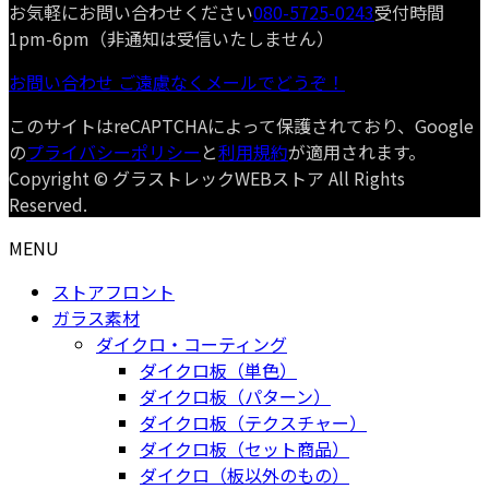
お気軽にお問い合わせください
080-5725-0243
受付時間
1pm-6pm（非通知は受信いたしません）
お問い合わせ
ご遠慮なくメールでどうぞ！
このサイトはreCAPTCHAによって保護されており、Google
の
プライバシーポリシー
と
利用規約
が適用されます。
Copyright © グラストレックWEBストア All Rights
Reserved.
MENU
ストアフロント
ガラス素材
ダイクロ・コーティング
ダイクロ板（単色）
ダイクロ板（パターン）
ダイクロ板（テクスチャー）
ダイクロ板（セット商品）
ダイクロ（板以外のもの）