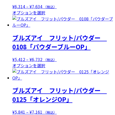
数
価
¥
6,314
–
¥
7,634
（税込）
の
格
こ
オプションを選択
バ
帯:
の
リ
¥6,314
商
エ
–
品
ー
ブルズアイ フリット/パウダー
¥7,634
に
シ
は
0108「パウダーブルーOP」
ョ
複
ン
数
が
価
¥
5,412
–
¥
6,732
（税込）
の
あ
格
こ
オプションを選択
バ
り
帯:
の
リ
ま
¥5,412
商
エ
す。
–
品
ー
オ
ブルズアイ フリット/パウダー
¥6,732
に
シ
プ
は
0125「オレンジOP」
ョ
シ
複
ン
ョ
数
が
価
¥
5,841
–
¥
7,161
（税込）
ン
の