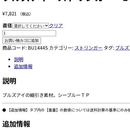
¥
7,821
（税込）
直径
クリア
ブ
ル
お買い物カゴに追加
ズ
商品コード:
BU1444S
カテゴリー:
ストリンガー
タグ:
ブルズ
ア
説明
イ
追加情報
ス
ト
説明
リ
ン
ブルズアイの細引き素材。シーブルーＴＰ
ガ
ー
1444「シ
● 【追加情報】タブ内の【重量】の数値については送料計算の基準にのみ
ー
追加情報
ブ
ル