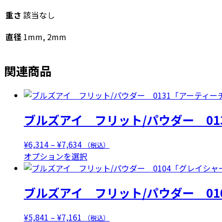
ー
重さ
該当なし
TP」
個
直径
1mm, 2mm
関連商品
ブルズアイ フリット/パウダー 01
価
¥
6,314
–
¥
7,634
（税込）
格
こ
オプションを選択
帯:
の
¥6,314
商
ブルズアイ フリット/パウダー 01
–
品
¥7,634
に
は
価
¥
5,841
–
¥
7,161
（税込）