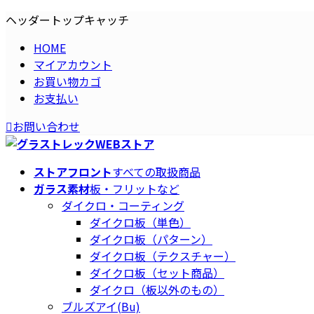
コ
ナ
ヘッダートップキャッチ
ン
ビ
HOME
テ
ゲ
マイアカウント
ン
ー
お買い物カゴ
ツ
シ
お支払い
へ
ョ
ス
ン
お問い合わせ
キ
に
ッ
移
プ
動
ストアフロント
すべての取扱商品
ガラス素材
板・フリットなど
ダイクロ・コーティング
ダイクロ板（単色）
ダイクロ板（パターン）
ダイクロ板（テクスチャー）
ダイクロ板（セット商品）
ダイクロ（板以外のもの）
ブルズアイ(Bu)