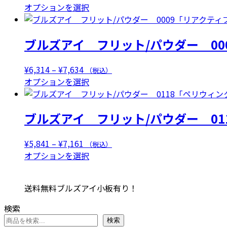
複
格
こ
オプションを選択
数
帯:
の
の
¥5,841
商
ブルズアイ フリット/パウダー 0
バ
–
品
リ
¥7,161
に
エ
は
価
¥
6,314
–
¥
7,634
（税込）
ー
複
格
こ
オプションを選択
シ
数
帯:
の
ョ
の
¥6,314
商
ン
ブルズアイ フリット/パウダー 01
バ
–
品
が
リ
¥7,634
に
あ
エ
は
価
¥
5,841
–
¥
7,161
（税込）
り
ー
複
格
こ
オプションを選択
ま
シ
数
帯:
の
す。
ョ
の
¥5,841
商
オ
送料無料ブルズアイ小板有り！
ン
バ
–
品
プ
が
リ
¥7,161
に
検索
シ
あ
エ
は
検索
ョ
り
ー