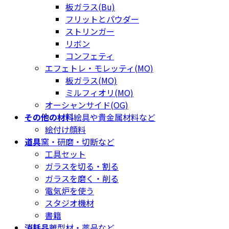
板ガラス(Bu)
フリットとパウダー
ストリンガー
リボン
コンフェティ
エフェトレ・モレッティ(MO)
板ガラス(MO)
ミルフィオリ(MO)
オーシャンサイド(OG)
その他の材料
絵具や貴金属材料など
絵付け顔料
道具
窯・研磨・切断など
工具セット
ガラスを切る・割る
ガラスを磨く・削る
電気炉を使う
スタジオ機材
書籍
消耗品
離型材・薬品など