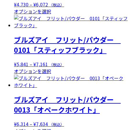
価
¥
4,730
–
¥
6,072
（税込）
格
こ
オプションを選択
帯:
の
¥4,730
商
–
品
ブルズアイ フリット/パウダー
¥6,072
に
は
0101「スティッフブラック」
複
数
価
¥
5,841
–
¥
7,161
（税込）
の
格
こ
オプションを選択
バ
帯:
の
リ
¥5,841
商
エ
–
品
ー
ブルズアイ フリット/パウダー
¥7,161
に
シ
は
0013「オペークホワイト」
ョ
複
ン
数
が
価
¥
6,314
–
¥
7,634
（税込）
の
あ