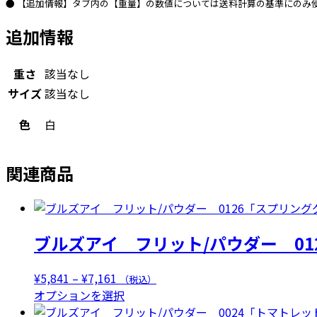
ー
● 【追加情報】タブ内の【重量】の数値については送料計算の基準にのみ
ム
追加情報
OP」
個
重さ
該当なし
サイズ
該当なし
色
白
関連商品
ブルズアイ フリット/パウダー 01
価
¥
5,841
–
¥
7,161
（税込）
格
こ
オプションを選択
帯:
の