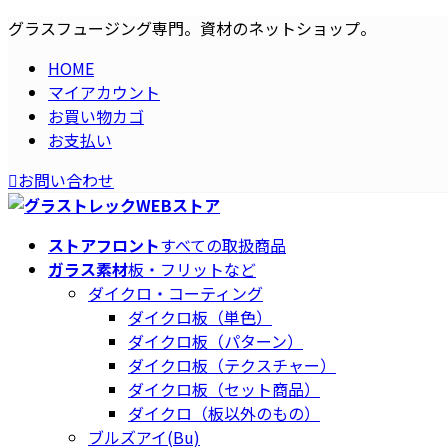
コ
ナ
グラスフュージング専門。資材のネットショップ。
ン
ビ
HOME
テ
ゲ
マイアカウント
ン
ー
お買い物カゴ
ツ
シ
お支払い
へ
ョ
ス
ン
お問い合わせ
キ
に
ッ
移
プ
動
ストアフロント
すべての取扱商品
ガラス素材
板・フリットなど
ダイクロ・コーティング
ダイクロ板（単色）
ダイクロ板（パターン）
ダイクロ板（テクスチャー）
ダイクロ板（セット商品）
ダイクロ（板以外のもの）
ブルズアイ(Bu)