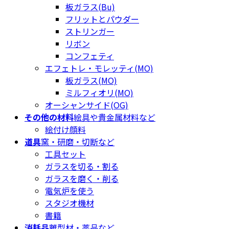
板ガラス(Bu)
フリットとパウダー
ストリンガー
リボン
コンフェティ
エフェトレ・モレッティ(MO)
板ガラス(MO)
ミルフィオリ(MO)
オーシャンサイド(OG)
その他の材料
絵具や貴金属材料など
絵付け顔料
道具
窯・研磨・切断など
工具セット
ガラスを切る・割る
ガラスを磨く・削る
電気炉を使う
スタジオ機材
書籍
消耗品
離型材・薬品など