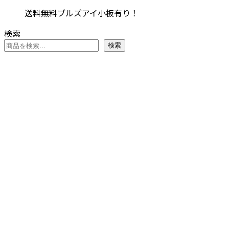
ョ
の
¥6,314
商
オ
送料無料ブルズアイ小板有り！
ン
バ
–
品
プ
が
リ
¥7,634
に
検索
シ
あ
エ
は
検索
ョ
り
ー
複
ン
ま
シ
数
は
す。
ョ
の
商
オ
ン
バ
品
プ
が
リ
ペ
シ
あ
エ
ー
ョ
り
ー
ジ
ン
ま
シ
か
は
す。
ョ
ら
商
オ
ン
選
品
プ
が
択
ペ
シ
あ
で
ー
ョ
り
き
ジ
ン
ま
ま
か
は
す。