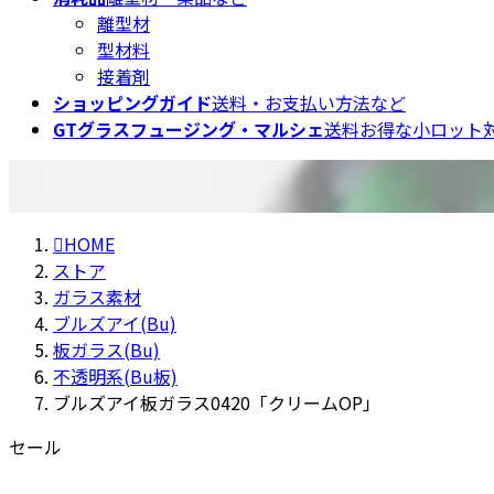
離型材
型材料
接着剤
ショッピングガイド
送料・お支払い方法など
GTグラスフュージング・マルシェ
送料お得な小ロット対
HOME
ストア
ガラス素材
ブルズアイ(Bu)
板ガラス(Bu)
不透明系(Bu板)
ブルズアイ板ガラス0420「クリームOP」
セール