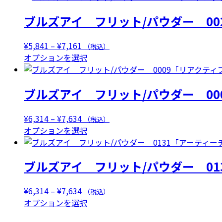
¥5,841
商
ブルズアイ フリット/パウダー 00
–
品
¥7,161
に
は
価
¥
5,841
–
¥
7,161
（税込）
複
格
こ
オプションを選択
数
帯:
の
の
¥5,841
商
ブルズアイ フリット/パウダー 0
バ
–
品
リ
¥7,161
に
エ
は
価
¥
6,314
–
¥
7,634
（税込）
ー
複
格
こ
オプションを選択
シ
数
帯:
の
ョ
の
¥6,314
商
ン
ブルズアイ フリット/パウダー 01
バ
–
品
が
リ
¥7,634
に
あ
エ
は
価
¥
6,314
–
¥
7,634
（税込）
り
ー
複
格
こ
オプションを選択
ま
シ
数
帯:
の
す。