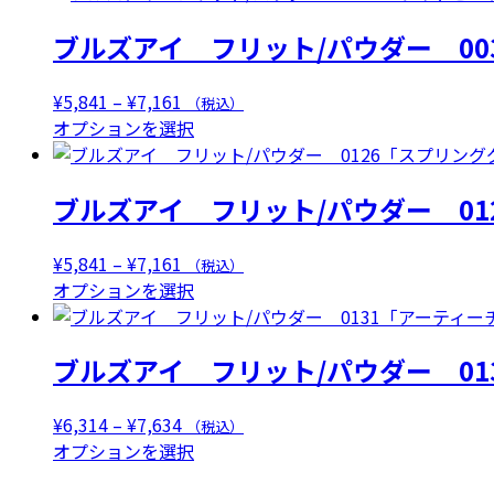
¥5,841
商
ブルズアイ フリット/パウダー 00
–
品
¥7,161
に
は
価
¥
5,841
–
¥
7,161
（税込）
複
格
こ
オプションを選択
数
帯:
の
の
¥5,841
商
ブルズアイ フリット/パウダー 01
バ
–
品
リ
¥7,161
に
エ
は
価
¥
5,841
–
¥
7,161
（税込）
ー
複
格
こ
オプションを選択
シ
数
帯:
の
ョ
の
¥5,841
商
ン
ブルズアイ フリット/パウダー 01
バ
–
品
が
リ
¥7,161
に
あ
エ
は
価
¥
6,314
–
¥
7,634
（税込）
り
ー
複
格
こ
オプションを選択
ま
シ
数
帯:
の
す。