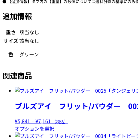
ー
● 【追加情報】タブ内の【重量】の数値については送料計算の基準にのみ
ル
追加情報
ジ
ェ
イ
重さ
該当なし
ド
サイズ
該当なし
OP」
個
色
グリーン
関連商品
ブルズアイ フリット/パウダー 00
価
¥
5,841
–
¥
7,161
（税込）
格
こ
オプションを選択
帯:
の