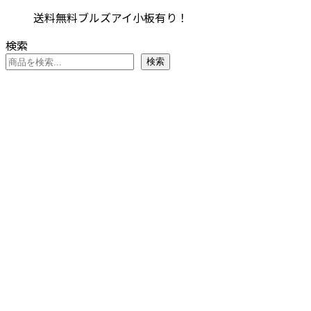
ョ
の
¥6,314
商
オ
送料無料ブルズアイ小板有り！
ン
バ
–
品
プ
が
リ
¥7,634
に
検索
シ
あ
エ
は
検索
ョ
り
ー
複
ン
ま
シ
数
は
す。
ョ
の
商
オ
ン
バ
品
プ
が
リ
ペ
シ
あ
エ
ー
ョ
り
ー
ジ
ン
ま
シ
か
は
す。
ョ
ら
商
オ
ン
選
品
プ
が
択
ペ
シ
あ
で
ー
ョ
り
き
ジ
ン
ま
ま
か
は
す。