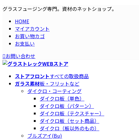
コ
ナ
グラスフュージング専門。資材のネットショップ。
ン
ビ
HOME
テ
ゲ
マイアカウント
ン
ー
お買い物カゴ
ツ
シ
お支払い
へ
ョ
ス
ン
お問い合わせ
キ
に
ッ
移
プ
動
ストアフロント
すべての取扱商品
ガラス素材
板・フリットなど
ダイクロ・コーティング
ダイクロ板（単色）
ダイクロ板（パターン）
ダイクロ板（テクスチャー）
ダイクロ板（セット商品）
ダイクロ（板以外のもの）
ブルズアイ(Bu)