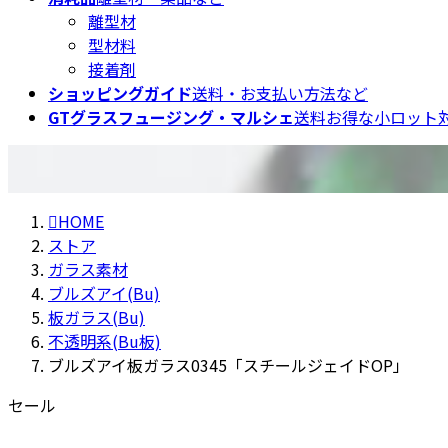
離型材
型材料
接着剤
ショッピングガイド
送料・お支払い方法など
GTグラスフュージング・マルシェ
送料お得な小ロット対
HOME
ストア
ガラス素材
ブルズアイ(Bu)
板ガラス(Bu)
不透明系(Bu板)
ブルズアイ板ガラス0345「スチールジェイドOP」
セール