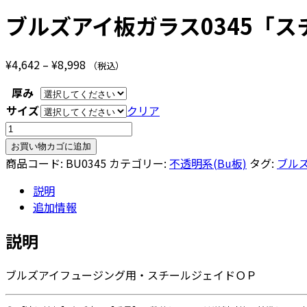
ブルズアイ板ガラス0345「ス
価
¥
4,642
–
¥
8,998
（税込）
格
厚み
帯:
サイズ
クリア
¥4,642
ブ
–
ル
¥8,998
お買い物カゴに追加
ズ
商品コード:
BU0345
カテゴリー:
不透明系(Bu板)
タグ:
ブル
ア
説明
イ
追加情報
板
ガ
説明
ラ
ス
ブルズアイフュージング用・スチールジェイドＯＰ
0345「ス
チ