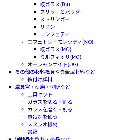
板ガラス(Bu)
フリットとパウダー
ストリンガー
リボン
コンフェティ
エフェトレ・モレッティ(MO)
板ガラス(MO)
ミルフィオリ(MO)
オーシャンサイド(OG)
その他の材料
絵具や貴金属材料など
絵付け顔料
道具
窯・研磨・切断など
工具セット
ガラスを切る・割る
ガラスを磨く・削る
電気炉を使う
スタジオ機材
書籍
消耗品
離型材・薬品など