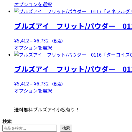
複
格
こ
オプションを選択
数
帯:
の
の
¥6,314
商
ブルズアイ フリット/パウダー 01
バ
–
品
リ
¥7,634
に
エ
は
価
¥
5,412
–
¥
6,732
（税込）
ー
複
格
こ
オプションを選択
シ
数
帯:
の
ョ
の
¥5,412
商
ン
ブルズアイ フリット/パウダー 01
バ
–
品
が
リ
¥6,732
に
あ
エ
は
価
¥
5,412
–
¥
6,732
（税込）
り
ー
複
格
こ
オプションを選択
ま
シ
数
帯:
の
す。
ョ
の
¥5,412
商
オ
送料無料ブルズアイ小板有り！
ン
バ
–
品
プ
が
リ
¥6,732
に
検索
シ
あ
エ
は
検索
ョ
り
ー