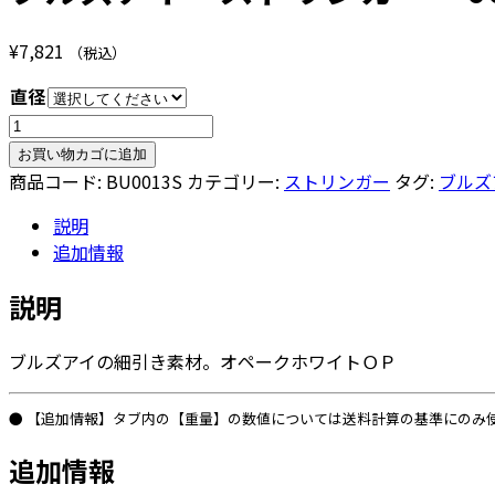
¥
7,821
（税込）
直径
ブ
ル
お買い物カゴに追加
ズ
商品コード:
BU0013S
カテゴリー:
ストリンガー
タグ:
ブルズ
ア
説明
イ
追加情報
ス
ト
説明
リ
ン
ブルズアイの細引き素材。オペークホワイトＯＰ
ガ
ー
0013「オ
● 【追加情報】タブ内の【重量】の数値については送料計算の基準にのみ
ペ
追加情報
ー
ク