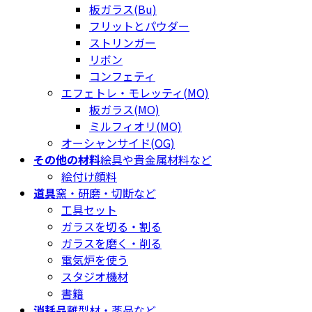
板ガラス(Bu)
フリットとパウダー
ストリンガー
リボン
コンフェティ
エフェトレ・モレッティ(MO)
板ガラス(MO)
ミルフィオリ(MO)
オーシャンサイド(OG)
その他の材料
絵具や貴金属材料など
絵付け顔料
道具
窯・研磨・切断など
工具セット
ガラスを切る・割る
ガラスを磨く・削る
電気炉を使う
スタジオ機材
書籍
消耗品
離型材・薬品など