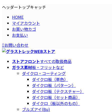
コ
ナ
ヘッダートップキャッチ
ン
ビ
HOME
テ
ゲ
マイアカウント
ン
ー
お買い物カゴ
ツ
シ
お支払い
へ
ョ
ス
ン
お問い合わせ
キ
に
ッ
移
プ
動
ストアフロント
すべての取扱商品
ガラス素材
板・フリットなど
ダイクロ・コーティング
ダイクロ板（単色）
ダイクロ板（パターン）
ダイクロ板（テクスチャー）
ダイクロ板（セット商品）
ダイクロ（板以外のもの）
ブルズアイ(Bu)