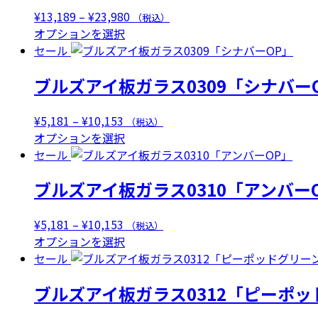
ペ
シ
あ
エ
は
価
¥
13,189
–
¥
23,980
（税込）
ー
ョ
り
ー
複
こ
格
オプションを選択
ジ
ン
ま
シ
数
の
帯:
セール
か
は
す。
ョ
の
商
¥13,189
ら
商
オ
ン
ブルズアイ板ガラス0309「シナバー
バ
品
–
選
品
プ
が
リ
に
¥23,980
択
ペ
シ
あ
エ
は
価
¥
5,181
–
¥
10,153
（税込）
で
ー
ョ
り
ー
複
格
こ
オプションを選択
き
ジ
ン
ま
シ
数
帯:
の
セール
ま
か
は
す。
ョ
の
¥5,181
商
す
ら
商
オ
ン
ブルズアイ板ガラス0310「アンバー
バ
–
品
選
品
プ
が
リ
¥10,153
に
択
ペ
シ
あ
エ
は
価
¥
5,181
–
¥
10,153
（税込）
で
ー
ョ
り
ー
複
格
こ
オプションを選択
き
ジ
ン
ま
シ
数
帯:
の
セール
ま
か
は
す。
ョ
の
¥5,181
商
す
ら
商
オ
ン
ブルズアイ板ガラス0312「ピーポッ
バ
–
品
選
品
プ
が
リ
¥10,153
に
択