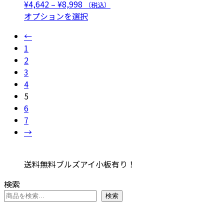
エ
は
価
¥
4,642
–
¥
8,998
（税込）
で
ー
ョ
り
ー
複
格
こ
オプションを選択
き
ジ
ン
ま
シ
数
帯:
の
ま
か
は
す。
←
ョ
の
¥4,642
商
す
ら
商
オ
1
ン
バ
–
品
選
品
プ
2
が
リ
¥8,998
に
択
ペ
シ
3
あ
エ
は
で
ー
ョ
4
り
ー
複
き
ジ
ン
5
ま
シ
数
ま
か
は
6
す。
ョ
の
す
ら
商
7
オ
ン
バ
選
品
→
プ
が
リ
択
ペ
シ
あ
エ
で
ー
ョ
り
ー
送料無料ブルズアイ小板有り！
き
ジ
ン
ま
シ
ま
か
は
す。
ョ
検索
す
ら
商
オ
ン
検索
選
品
プ
が
択
ペ
シ
あ