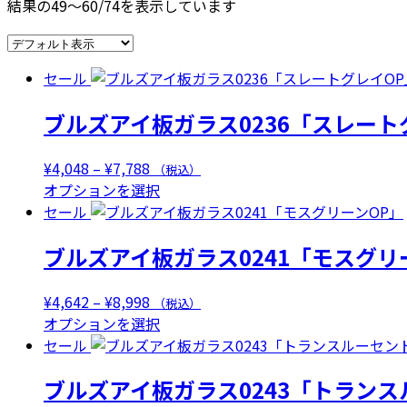
結果の49～60/74を表示しています
セール
ブルズアイ板ガラス0236「スレート
価
¥
4,048
–
¥
7,788
（税込）
格
こ
オプションを選択
帯:
の
セール
¥4,048
商
ブルズアイ板ガラス0241「モスグリ
–
品
¥7,788
に
は
価
¥
4,642
–
¥
8,998
（税込）
複
格
こ
オプションを選択
数
帯:
の
セール
の
¥4,642
商
ブルズアイ板ガラス0243「トラン
バ
–
品
リ