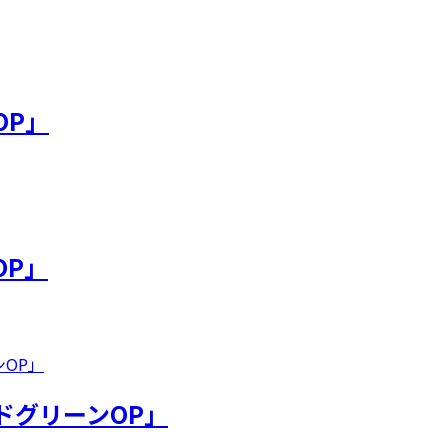
OP」
OP」
ドグリーンOP」