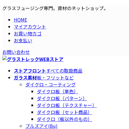
コ
ナ
グラスフュージング専門。資材のネットショップ。
ン
ビ
HOME
テ
ゲ
マイアカウント
ン
ー
お買い物カゴ
ツ
シ
お支払い
へ
ョ
ス
ン
お問い合わせ
キ
に
ッ
移
プ
動
ストアフロント
すべての取扱商品
ガラス素材
板・フリットなど
ダイクロ・コーティング
ダイクロ板（単色）
ダイクロ板（パターン）
ダイクロ板（テクスチャー）
ダイクロ板（セット商品）
ダイクロ（板以外のもの）
ブルズアイ(Bu)