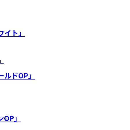
ワイト」
ールドOP」
ンOP」