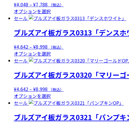
ペ
シ
あ
エ
は
価
¥
4,048
–
¥
7,788
（税込）
で
ー
ョ
り
ー
複
格
こ
オプションを選択
き
ジ
ン
ま
シ
数
帯:
の
セール
ま
か
は
す。
ョ
の
¥4,048
商
す
ら
商
オ
ン
ブルズアイ板ガラス0313「デンスホ
バ
–
品
選
品
プ
が
リ
¥7,788
に
択
ペ
シ
あ
エ
は
価
¥
4,642
–
¥
8,998
（税込）
で
ー
ョ
り
ー
複
格
こ
オプションを選択
き
ジ
ン
ま
シ
数
帯:
の
セール
ま
か
は
す。
ョ
の
¥4,642
商
す
ら
商
オ
ン
ブルズアイ板ガラス0320「マリーゴ
バ
–
品
選
品
プ
が
リ
¥8,998
に
択
ペ
シ
あ
エ
は
価
¥
4,642
–
¥
8,998
（税込）
で
ー
ョ
り
ー
複
格
こ
オプションを選択
き
ジ
ン
ま
シ
数
帯:
の
セール
ま
か
は
す。
ョ
の
¥4,642
商
す
ら
商
オ
ン
ブルズアイ板ガラス0321「パンプキ
バ
–
品
選
品
プ
が
リ
¥8,998
に
択
ペ
シ
あ