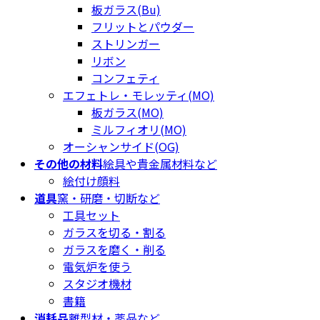
板ガラス(Bu)
フリットとパウダー
ストリンガー
リボン
コンフェティ
エフェトレ・モレッティ(MO)
板ガラス(MO)
ミルフィオリ(MO)
オーシャンサイド(OG)
その他の材料
絵具や貴金属材料など
絵付け顔料
道具
窯・研磨・切断など
工具セット
ガラスを切る・割る
ガラスを磨く・削る
電気炉を使う
スタジオ機材
書籍
消耗品
離型材・薬品など