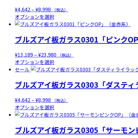
¥8,998
に
エ
は
価
¥
4,642
–
¥
8,998
（税込）
ー
複
格
こ
オプションを選択
シ
数
帯:
の
ョ
の
¥4,642
商
ン
ブルズアイ板ガラス0301「ピンクO
バ
–
品
が
リ
¥8,998
に
あ
エ
は
価
¥
13,189
–
¥
23,980
（税込）
り
ー
複
こ
格
オプションを選択
ま
シ
数
の
帯:
セール
す。
ョ
の
商
¥13,189
オ
ン
ブルズアイ板ガラス0303「ダスティ
バ
品
–
プ
が
リ
に
¥23,980
シ
あ
エ
は
価
¥
4,642
–
¥
8,998
（税込）
ョ
り
ー
複
格
こ
オプションを選択
ン
ま
シ
数
帯:
の
は
す。
ョ
の
¥4,642
商
商
オ
ン
ブルズアイ板ガラス0305「サーモン
バ
–
品
品
プ
が
リ
¥8,998
に