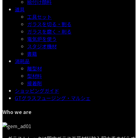
絵付け顔料
道具
工具セット
ガラスを切る・割る
ガラスを磨く・削る
電気炉を使う
スタジオ機材
書籍
消耗品
離型材
型材料
接着剤
ショッピングガイド
GTグラスフュージング・マルシェ
Who we are