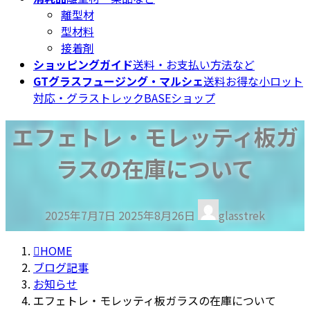
離型材
型材料
接着剤
ショッピングガイド
送料・お支払い方法など
GTグラスフュージング・マルシェ
送料お得な小ロット
対応・グラストレックBASEショップ
エフェトレ・モレッティ板ガ
ラスの在庫について
最
2025年7月7日
2025年8月26日
glasstrek
終
更
HOME
新
ブログ記事
日
お知らせ
時
エフェトレ・モレッティ板ガラスの在庫について
: