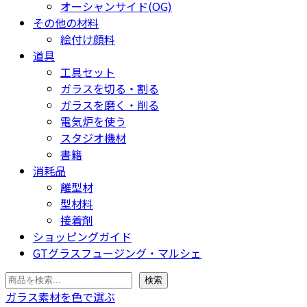
オーシャンサイド(OG)
その他の材料
絵付け顔料
道具
工具セット
ガラスを切る・割る
ガラスを磨く・削る
電気炉を使う
スタジオ機材
書籍
消耗品
離型材
型材料
接着剤
ショッピングガイド
GTグラスフュージング・マルシェ
検索
検索
ガラス素材を色で選ぶ