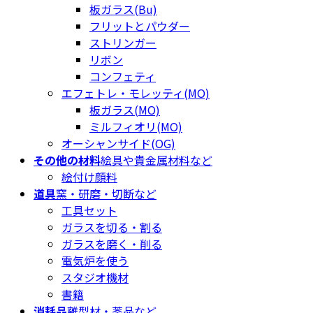
板ガラス(Bu)
フリットとパウダー
ストリンガー
リボン
コンフェティ
エフェトレ・モレッティ(MO)
板ガラス(MO)
ミルフィオリ(MO)
オーシャンサイド(OG)
その他の材料
絵具や貴金属材料など
絵付け顔料
道具
窯・研磨・切断など
工具セット
ガラスを切る・割る
ガラスを磨く・削る
電気炉を使う
スタジオ機材
書籍
消耗品
離型材・薬品など