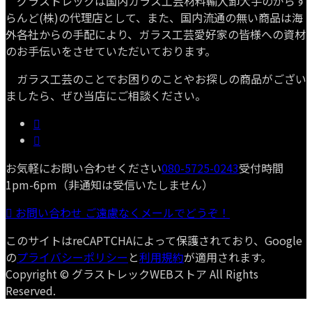
グラストレックは国内ガラス工芸材料輸入卸大手のがらす
らんど(株)の代理店として、また、国内流通の無い商品は海
外各社からの手配により、ガラス工芸愛好家の皆様への資材
のお手伝いをさせていただいております。
ガラス工芸のことでお困りのことやお探しの商品がござい
ましたら、ぜひ当店にご相談ください。
お気軽にお問い合わせください
080-5725-0243
受付時間
1pm-6pm（非通知は受信いたしません）
お問い合わせ
ご遠慮なくメールでどうぞ！
このサイトはreCAPTCHAによって保護されており、Google
の
プライバシーポリシー
と
利用規約
が適用されます。
Copyright © グラストレックWEBストア All Rights
Reserved.