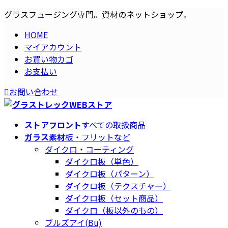
コ
ナ
グラスフュージング専門。資材のネットショップ。
ン
ビ
HOME
テ
ゲ
マイアカウント
ン
ー
お買い物カゴ
ツ
シ
お支払い
へ
ョ
ス
ン
お問い合わせ
キ
に
ッ
移
プ
動
ストアフロント
すべての取扱商品
ガラス素材
板・フリットなど
ダイクロ・コーティング
ダイクロ板（単色）
ダイクロ板（パターン）
ダイクロ板（テクスチャー）
ダイクロ板（セット商品）
ダイクロ（板以外のもの）
ブルズアイ(Bu)